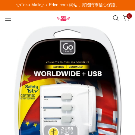
👈Toku Mall👉 x Price.com 網站，實體門市信心保證。
0
已加入購物車
查看