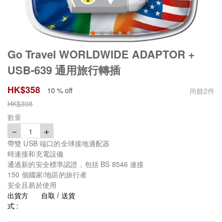
Go Travel WORLDWIDE ADAPTOR +
USB-639 通用旅行轉插
HK$
358
10 % off
尚餘
2
件
HK$
398
數量
－
＋
1
帶雙 USB 端口的全球接地適配器
時連接和充電設備
通過新的安全標準認證，包括 BS 8546 連接
150 個國家/地區的旅行者
安全且易於使用
出貨方
自取 / 送貨
式 :