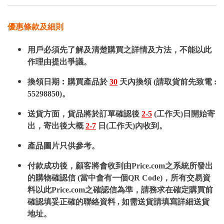
優惠條款及細則
用戶必須先了解及清楚購買之詳情及方法，不能以此
作理由提出爭議。
換領日期︰購買產品於
30
天內換領 (請取貨前先致電 :
55298850)。
送貨方面，貨品將於訂單確認後
2-5
(工作天)日開始寄
出，寄出後大概
2-7
日(工作天)內收到。
產品圖片只供參考。
付款成功後，顧客將會收到由Price.com之系統所發出
的購物確認信 (當中會有一個QR Code)，所有交易資
料以此Price.com之確認信為準，請務求在確定購買前
確認填妥正確的聯絡資料 , 如需送貨請填寫詳細送貨
地址。