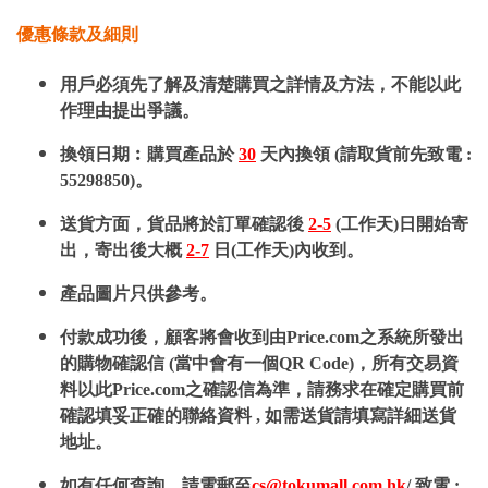
優惠條款及細則
用戶必須先了解及清楚購買之詳情及方法，不能以此
作理由提出爭議。
換領日期︰購買產品於
30
天內換領 (請取貨前先致電 :
55298850)。
送貨方面，貨品將於訂單確認後
2-5
(工作天)日開始寄
出，寄出後大概
2-7
日(工作天)內收到。
產品圖片只供參考。
付款成功後，顧客將會收到由Price.com之系統所發出
的購物確認信 (當中會有一個QR Code)，所有交易資
料以此Price.com之確認信為準，請務求在確定購買前
確認填妥正確的聯絡資料 , 如需送貨請填寫詳細送貨
地址。
如有任何查詢，請電郵至
cs@tokumall.com.hk
/ 致電 :