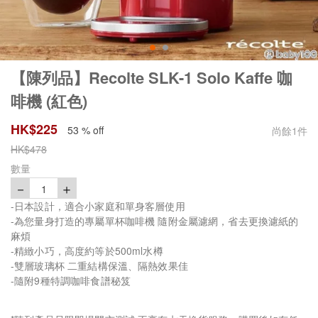
【陳列品】Recolte SLK-1 Solo Kaffe 咖
啡機 (紅色)
HK$
225
53 % off
尚餘
1
件
HK$
478
數量
－
＋
1
-日本設計，適合小家庭和單身客層使用
-為您量身打造的專屬單杯咖啡機 隨附金屬濾網，省去更換濾紙的
麻煩
-精緻小巧，高度約等於500ml水樽
-雙層玻璃杯 二重結構保溫、隔熱效果佳
-隨附9種特調咖啡食譜秘笈