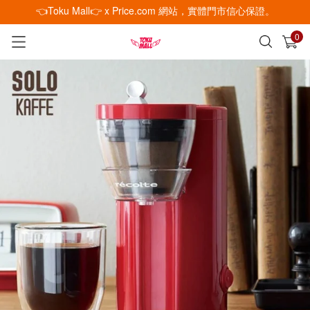
👈Toku Mall👉 x Price.com 網站，實體門市信心保證。
0
已加入購物車
查看