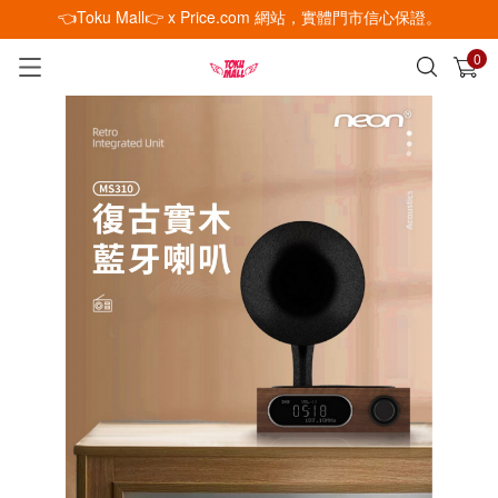
👈Toku Mall👉 x Price.com 網站，實體門市信心保證。
0
已加入購物車
查看