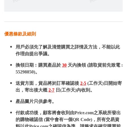
優惠條款及細則
用戶必須先了解及清楚購買之詳情及方法，不能以此
作理由提出爭議。
換領日期︰購買產品於
30
天內換領 (請取貨前先致電 :
55298850)。
送貨方面，貨品將於訂單確認後
2-5
(工作天)日開始寄
出，寄出後大概
2-7
日(工作天)內收到。
產品圖片只供參考。
付款成功後，顧客將會收到由Price.com之系統所發出
的購物確認信 (當中會有一個QR Code)，所有交易資
料以此Price.com之確認信為準，請務求在確定購買前