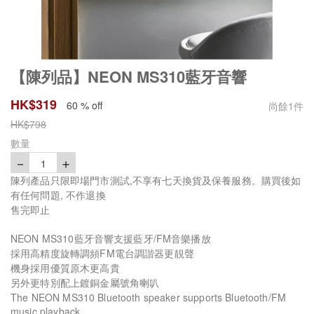
【陳列品】NEON MS310藍牙音響
HK$
319
60 % off
尚餘
1
件
HK$
798
數量
－
＋
1
陳列產品只限即場門市測試,不享有七天換貨及保養服務。購買後如
有任何問題, 不作退換
售完即止
NEON MS310藍牙音響支援藍牙/FM音樂播放
採用高精度旋轉調頻FM電台調諧器更靚聲
機身採用優質原木更高貴
另外更特別配上鍍銅金屬號角喇叭
The NEON MS310 Bluetooth speaker supports Bluetooth/FM
music playback