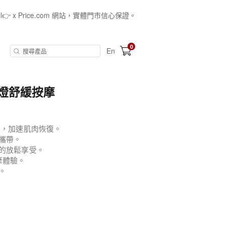
all👉 x Price.com 網站，實體門市信心保證。
0
En
夜燈舒緩按摩
勞，加速肌肉恢復。
攜帶。
樣的放鬆享受。
摩體驗。
。