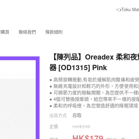
👈Toku M
何購買
聯絡我們
條款細則
【陳列品】Oreadex 柔和
器 [OD1315] Pink
● 高頻旋轉振動,有助於緩解肌肉酸痛和疲
● 無繩充電設計和輕巧的外形，方便使用和
● 可調節力度的撥輪開關，為您提供不一
● 4個可替換按摩頭，給您帶來不一樣的按
● 柔和的呼吸燈，為您營造舒適的睡眠環境
自取
出貨方式
定價
HK$
598
HK$
179