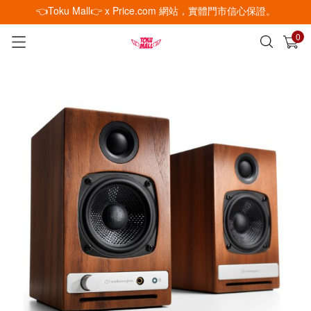
👈Toku Mall👉 x Price.com 網站，實體門市信心保證。
0
已加入購物車
查看