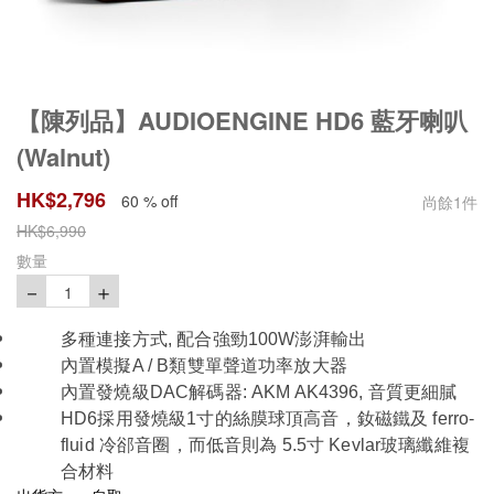
【陳列品】AUDIOENGINE HD6 藍牙喇叭
(Walnut)
HK$
2,796
60 % off
尚餘
1
件
HK$
6,990
數量
－
＋
1
多種連接方式, 配合強勁100W澎湃輸出
內置模擬A / B類雙單聲道功率放大器
內置發燒級DAC解碼器: AKM AK4396, 音質更細膩
HD6採用發燒級1寸的絲膜球頂高音，釹磁鐵及 ferro-
fluid 冷郤音圈，而低音則為 5.5寸 Kevlar玻璃纖維複
合材料