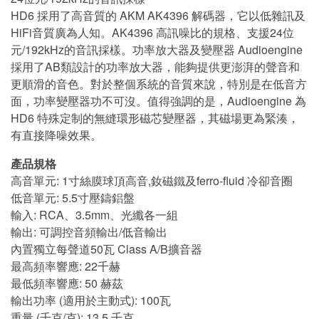
HD6 採用了高音質的 AKM AK4396 解碼器，它以低雜訊及
HiFi音質廣為人知。AK4396 高訊噪比的規格、支援24位
元/192kHz的音訊採樣。功率放大器及變壓器 Audioengine
採用了AB類設計的功率放大器，能夠提供更澎湃的聲音和
更順滑的音色。對於整個系統的音質來說，特別是在低音方
面，功率變壓器功不可沒。值得強調的是，Audioengine 為
HD6 特殊定制的無縫環形磁芯變壓器，其磁場更為緊湊，
有直接降噪效果。
產品規格
高音單元: 1寸絲膜球頂高音,釹磁鐵及ferro-fluid 冷卻音圈
低音單元: 5.5寸壓鑄鋁盤
輸入: RCA、3.5mm、光纖各一組
輸出: 可調控音頻輸出/低音輸出
內置獨立每聲道50瓦 Class A/B擴音器
最高頻率響應: 22千赫
最低頻率響應: 50 赫茲
輸出功率 (適用於主動式): 100瓦
重量 (千克/克): 13.5 千克