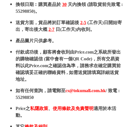
換領日期︰購買產品於
30
天內換領 (請取貨前先致電 :
55298850)。
送貨方面，貨品將於訂單確認後
2-5
(工作天)日開始寄
出，寄出後大概
2-7
日(工作天)內收到。
產品圖片只供參考。
付款成功後，顧客將會收到由Price.com之系統所發出
的購物確認信 (當中會有一個QR Code)，所有交易資
料以此Price.com之確認信為準，請務求在確定購買前
確認填妥正確的聯絡資料 , 如需送貨請填寫詳細送貨
地址。
如有任何查詢，請電郵至
cs@tokumall.com.hk
/ 致電 :
55298850
Price之
私隱政策
、
使用條款及免責聲明
適用於本活
動。
其它
條款及細則
。