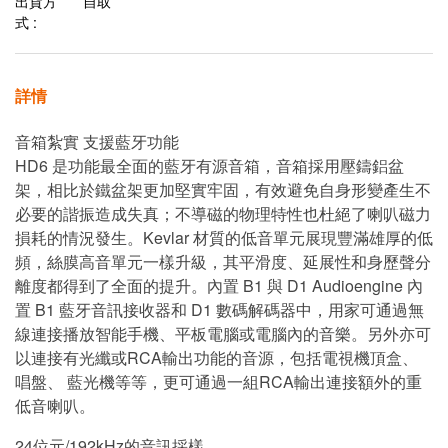
出貨方
自取
式 :
詳情
音箱紮實 支援藍牙功能
HD6 是功能最全面的藍牙有源音箱，音箱採用壓鑄鋁盆
架，相比於鐵盆架更加堅實牢固，有效避免自身形變產生不
必要的諧振造成失真；不導磁的物理特性也杜絕了喇叭磁力
損耗的情況發生。Kevlar 材質的低音單元展現豐滿雄厚的低
頻，絲膜高音單元一樣升級，其平滑度、延展性和身歷聲分
離度都得到了全面的提升。內置 B1 與 D1 Audioengine 內
置 B1 藍牙音訊接收器和 D1 數碼解碼器中，用家可通過無
線連接播放智能手機、平板電腦或電腦內的音樂。另外亦可
以連接有光纖或RCA輸出功能的音源，包括電視機頂盒、
唱盤、 藍光機等等，更可通過一組RCA輸出連接額外的重
低音喇叭。
24位元/192kHz的音訊採樣