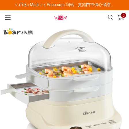
👈Toku Mall👉 x Price.com 網站，實體門市信心保證。
0
已加入購物車
查看