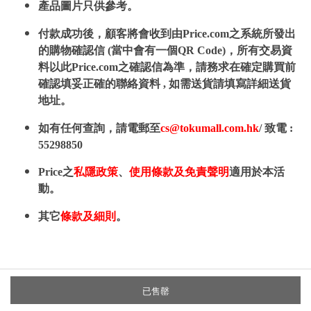
產品圖片只供參考。
付款成功後，顧客將會收到由Price.com之系統所發出
的購物確認信 (當中會有一個QR Code)，所有交易資
料以此Price.com之確認信為準，請務求在確定購買前
確認填妥正確的聯絡資料 , 如需送貨請填寫詳細送貨
地址。
如有任何查詢，請電郵至
cs@tokumall.com.hk
/ 致電 :
55298850
Price之
私隱政策
、
使用條款及免責聲明
適用於本活
動。
其它
條款及細則
。
已售罄