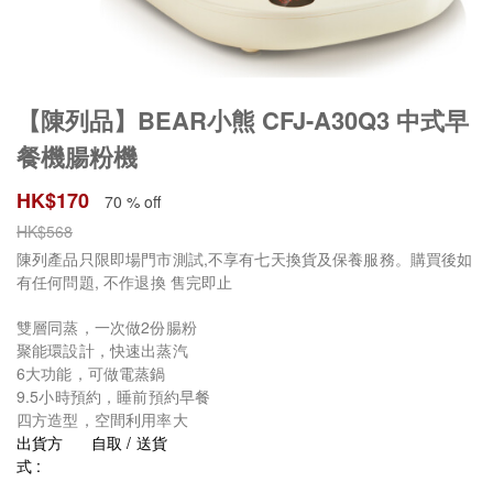
【陳列品】BEAR小熊 CFJ-A30Q3 中式早
餐機腸粉機
HK$
170
70 % off
HK$
568
陳列產品只限即場門市測試,不享有七天換貨及保養服務。購買後如
有任何問題, 不作退換 售完即止
雙層同蒸，一次做2份腸粉
聚能環設計，快速出蒸汽
6大功能，可做電蒸鍋
9.5小時預約，睡前預約早餐
四方造型，空間利用率大
出貨方
自取 / 送貨
式 :