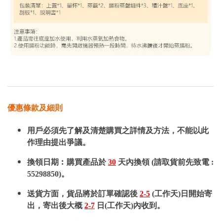
優惠條款及細則
用戶必須先了解及清楚購買之詳情及方法，不能以此
作理由提出爭議。
換領日期︰購買產品於
30
天內換領 (請取貨前先致電 :
55298850)。
送貨方面，貨品將於訂單確認後
2-5
(工作天)日開始寄
出，寄出後大概
2-7
日(工作天)內收到。