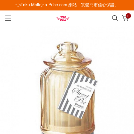
👈Toku Mall👉 x Price.com 網站，實體門市信心保證。
0
已加入購物車
查看