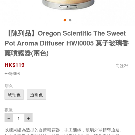
【陳列品】Oregon Scientific The Sweet
Pot Aroma Diffuser HWI0005 菓子玻璃香
薰噴霧器(兩色)
HK$
119
尚餘
2
件
HK$
398
顏色
琥珀色
透明色
數量
－
＋
1
以糖果罐為造型的香薰噴霧器，手工細緻，玻璃外罩精瑩通透。