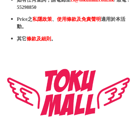
55298850
Price之
私隱政策
、
使用條款及免責聲明
適用於本活
動。
其它
條款及細則
。