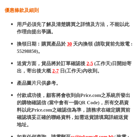
優惠條款及細則
用戶必須先了解及清楚購買之詳情及方法，不能以此
作理由提出爭議。
換領日期︰購買產品於
30
天內換領 (請取貨前先致電 :
55298850)。
送貨方面，貨品將於訂單確認後
2-5
(工作天)日開始寄
出，寄出後大概
2-7
日(工作天)內收到。
產品圖片只供參考。
付款成功後，顧客將會收到由Price.com之系統所發出
的購物確認信 (當中會有一個QR Code)，所有交易資
料以此Price.com之確認信為準，請務求在確定購買前
確認填妥正確的聯絡資料 , 如需送貨請填寫詳細送貨
地址。
如有任何查詢，請電郵至
cs@tokumall.com.hk
/ 致電 :