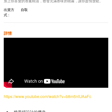
加上你喜愛的香薰精油，散發充滿香味的噴霧，讓你盡情放鬆。
出貨方
自取
式 :
詳情
https://www.youtube.com/watch?v=b8m5nlUAaFc
糖果罐設計的機身