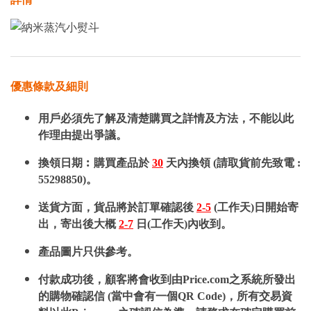
優惠條款及細則
用戶必須先了解及清楚購買之詳情及方法，不能以此
作理由提出爭議。
換領日期︰購買產品於
30
天內換領 (請取貨前先致電 :
55298850)。
送貨方面，貨品將於訂單確認後
2-5
(工作天)日開始寄
出，寄出後大概
2-7
日(工作天)內收到。
產品圖片只供參考。
付款成功後，顧客將會收到由Price.com之系統所發出
的購物確認信 (當中會有一個QR Code)，所有交易資