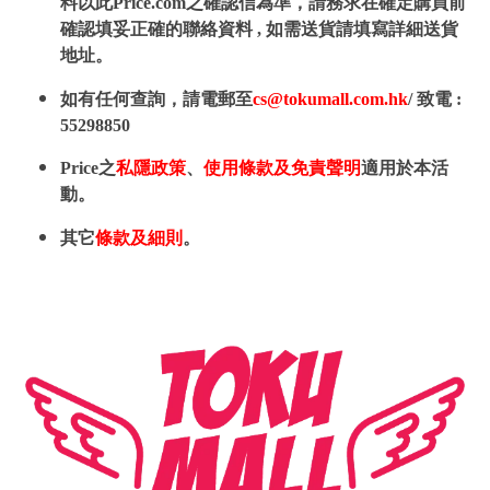
料以此Price.com之確認信為準，請務求在確定購買前
確認填妥正確的聯絡資料 , 如需送貨請填寫詳細送貨
地址。
如有任何查詢，請電郵至
cs@tokumall.com.hk
/ 致電 :
55298850
Price之
私隱政策
、
使用條款及免責聲明
適用於本活
動。
其它
條款及細則
。