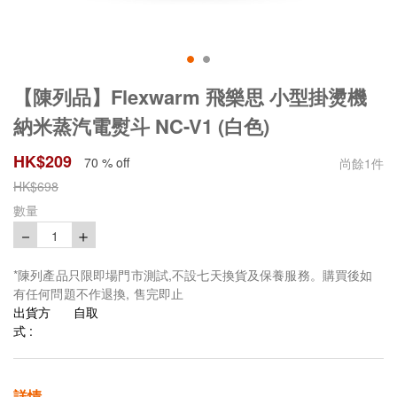
【陳列品】Flexwarm 飛樂思 小型掛燙機
納米蒸汽電熨斗 NC-V1 (白色)
HK$
209
70 % off
尚餘
1
件
HK$
698
數量
－
＋
1
*陳列產品只限即場門市測試,不設七天換貨及保養服務。購買後如
有任何問題不作退換, 售完即止
出貨方
自取
式 :
詳情