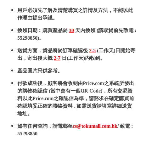
用戶必須先了解及清楚購買之詳情及方法，不能以此
作理由提出爭議。
換領日期︰購買產品於
30
天內換領 (請取貨前先致電 :
55298850)。
送貨方面，貨品將於訂單確認後
2-5
(工作天)日開始寄
出，寄出後大概
2-7
日(工作天)內收到。
產品圖片只供參考。
付款成功後，顧客將會收到由Price.com之系統所發出
的購物確認信 (當中會有一個QR Code)，所有交易資
料以此Price.com之確認信為準，請務求在確定購買前
確認填妥正確的聯絡資料 , 如需送貨請填寫詳細送貨
地址。
如有任何查詢，請電郵至
cs@tokumall.com.hk
/ 致電 :
55298850