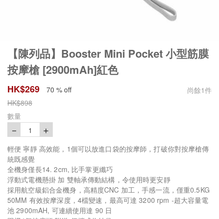
【陳列品】Booster Mini Pocket 小型筋膜
按摩槍 [2900mAh]紅色
HK$
269
70 % off
尚餘
1
件
HK$
898
數量
－
＋
1
輕便 寧靜 高效能，1個可以放進口袋的按摩師，打破你對按摩槍傳
統既感覺
全機身僅長14. 2cm, 比手掌更纖巧
浮動式電機懸掛 加 雙軸承傳動結構，令使用時更安靜
採用航空級鋁合金機身，高精度CNC 加工，手感一流，僅重0.5KG
50MM 有效按摩深度，4檔變速，最高可達 3200 rpm -超大容量電
池 2900mAH, 可連續使用達 90 日