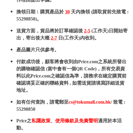
換領日期︰購買產品於
30
天內換領 (請取貨前先致電 :
55298850)。
送貨方面，貨品將於訂單確認後
2-5
(工作天)日開始寄
出，寄出後大概
2-7
日(工作天)內收到。
產品圖片只供參考。
付款成功後，顧客將會收到由Price.com之系統所發出
的購物確認信 (當中會有一個QR Code)，所有交易資
料以此Price.com之確認信為準，請務求在確定購買前
確認填妥正確的聯絡資料 , 如需送貨請填寫詳細送貨
地址。
如有任何查詢，請電郵至
cs@tokumall.com.hk
/ 致電 :
55298850
Price之
私隱政策
、
使用條款及免責聲明
適用於本活
動。