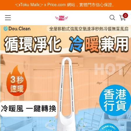
👈Toku Mall👉 x Price.com 網站，實體門市信心保證。
0
已加入購物車
查看