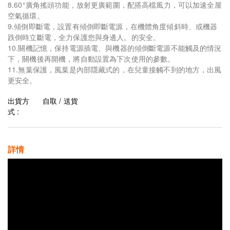
8.60°廣角搖頭功能，放射更廣範圍，配搭高檔風力，可以加速全屋
空氣循環。
9.傾倒即斷電，設置有傾倒即斷電源，在機體角度傾斜時、或機器
跌倒時立斷電，全力保護您與身邊人。的安全。
10.關機記憶，保持電源插電、與機器的傾倒斷電源不能觸及的情況
下，關機後再開機，將自動設置為下次使用的參數。
11.無葉保護，風葉是內部隱藏式的，在兒童接觸不到的地方，出風
更安全。
出貨方
自取 / 送貨
式 :
詳情