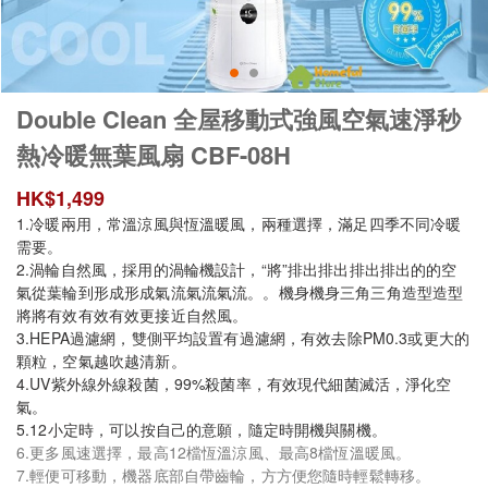
Double Clean 全屋移動式強風空氣速淨秒
熱冷暖無葉風扇 CBF-08H
HK$
1,499
1.冷暖兩用，常溫涼風與恆溫暖風，兩種選擇，滿足四季不同冷暖
需要。
2.渦輪自然風，採用的渦輪機設計，“將”排出排出排出排出的的空
氣從葉輪到形成形成氣流氣流氣流。。機身機身三角三角造型造型
將將有效有效有效更接近自然風。
3.HEPA過濾網，雙側平均設置有過濾網，有效去除PM0.3或更大的
顆粒，空氣越吹越清新。
4.UV紫外線外線殺菌，99%殺菌率，有效現代細菌滅活，淨化空
氣。
5.12小定時，可以按自己的意願，隨定時開機與關機。
6.更多風速選擇，最高12檔恆溫涼風、最高8檔恆溫暖風。
7.輕便可移動，機器底部自帶齒輪，方方便您隨時輕鬆轉移。