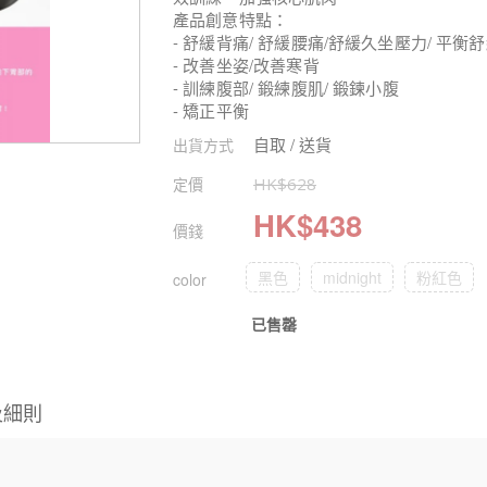
產品創意特點：
- 舒緩背痛/ 舒緩腰痛/舒緩久坐壓力/ 平衡
- 改善坐姿/改善寒背
- 訓練腹部/ 鍛練腹肌/ 鍛鍊小腹
- 矯正平衡
自取 / 送貨
出貨方式
定價
HK$
628
HK$
438
價錢
黑色
midnight
粉紅色
color
已售罄
及細則