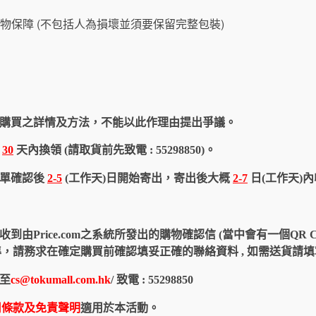
物保障 (不包括人為損壞並須要保留完整包裝)
購買之詳情及方法，不能以此作理由提出爭議。
於
30
天內換領 (請取貨前先致電 : 55298850)。
訂單確認後
2-5
(工作天)日開始寄出，寄出後大概
2-7
日(工作天)
由Price.com之系統所發出的購物確認信 (當中會有一個QR 
認信為準，請務求在確定購買前確認填妥正確的聯絡資料 , 如需送貨
至
cs@tokumall.com.hk
/ 致電 : 55298850
用條款及免責聲明
適用於本活動。