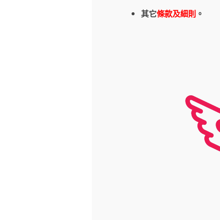
其它
條款及細則
。