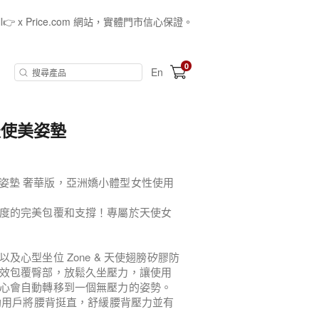
all👉 x Price.com 網站，實體門市信心保證。
0
En
n 天使美姿墊
tion 天使美姿墊 奢華版，亞洲嬌小體型女性使用
度的完美包覆和支撐！專屬於天使女
心型坐位 Zone & 天使翅膀矽膠防
效包覆臀部，放鬆久坐壓力，讓使用
心會自動轉移到一個無壓力的姿勢。
助用戶將腰背挺直，舒緩腰背壓力並有