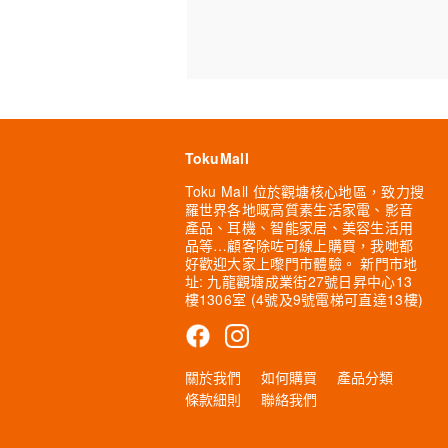
TokuMall
Toku Mall 位於觀塘核心地區，致力搜
羅世界各地嘅高質素生活家電、影音
產品、耳機、智能家居、美容生活用
品等…顧客除咗可線上購買，我哋都
好歡迎大家上嚟門市體驗。 新門市地
址: 九龍觀塘成業街27號日昇中心13
樓1306室 (4號及9號電梯可直達13樓)
關於我們
如何購買
產品分類
條款細則
聯絡我們