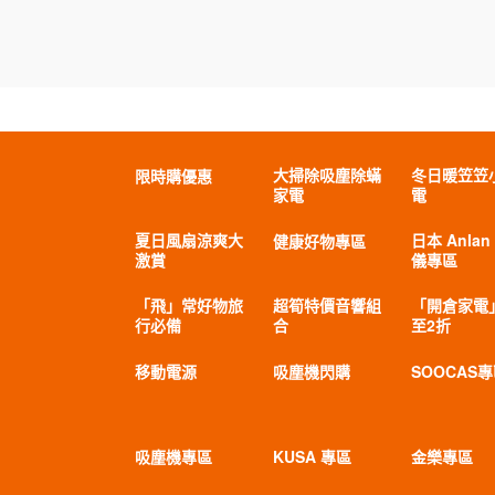
大掃除吸塵除蟎
冬日暖笠笠
限時購優惠
家電
電
夏日風扇涼爽大
日本 Anlan
健康好物專區
激賞
儀專區
「飛」常好物旅
超筍特價音響組
「開倉家電
行必備
合
至2折
移動電源
吸塵機閃購
SOOCAS
吸塵機專區
KUSA 專區
金樂專區