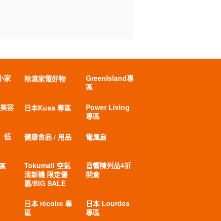
小家
GreenIsland專
除濕家電好物
區
 美容
Power Living
日本Kusa 專區
專區
」低
健康食品 / 用品
電風扇
Tokumall 空氣
音響陳列品4折
專區
清新機 限定優
開倉
惠/BIG SALE
日本 récolte 專
日本 Lourdes
區
專區