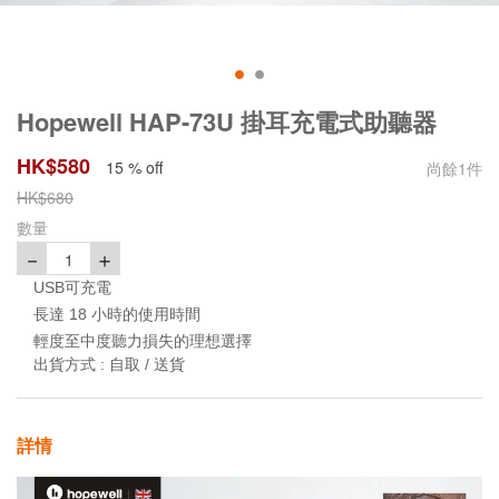
Hopewell HAP-73U 掛耳充電式助聽器
HK$
580
15 % off
尚餘
1
件
HK$
680
數量
－
＋
1
USB可充電
長達 18 小時的使用時間
輕度至中度聽力損失的理想選擇
出貨方式 :
自取 / 送貨
詳情