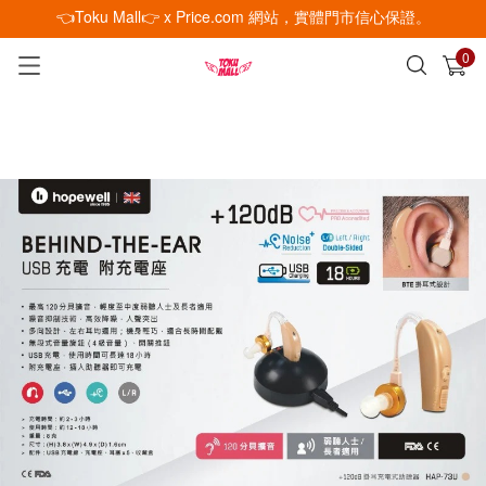
👈Toku Mall👉 x Price.com 網站，實體門市信心保證。
0
已加入購物車
查看