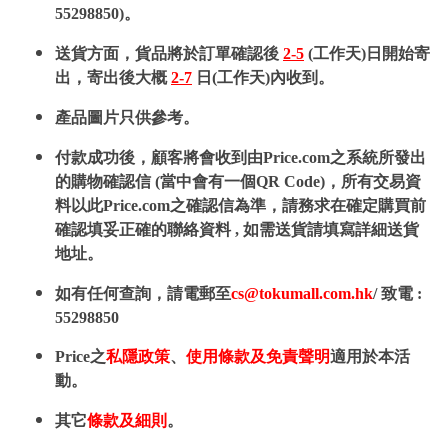
55298850)。
送貨方面，貨品將於訂單確認後
2-5
(工作天)日開始寄
出，寄出後大概
2-7
日(工作天)內收到。
產品圖片只供參考。
付款成功後，顧客將會收到由Price.com之系統所發出
的購物確認信 (當中會有一個QR Code)，所有交易資
料以此Price.com之確認信為準，請務求在確定購買前
確認填妥正確的聯絡資料 , 如需送貨請填寫詳細送貨
地址。
如有任何查詢，請電郵至
cs@tokumall.com.hk
/ 致電 :
55298850
Price之
私隱政策
、
使用條款及免責聲明
適用於本活
動。
其它
條款及細則
。