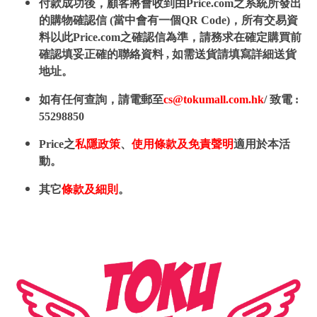
付款成功後，顧客將會收到由Price.com之系統所發出
的購物確認信 (當中會有一個QR Code)，所有交易資
料以此Price.com之確認信為準，請務求在確定購買前
確認填妥正確的聯絡資料 , 如需送貨請填寫詳細送貨
地址。
如有任何查詢，請電郵至
cs@tokumall.com.hk
/ 致電 :
55298850
Price之
私隱政策
、
使用條款及免責聲明
適用於本活
動。
其它
條款及細則
。