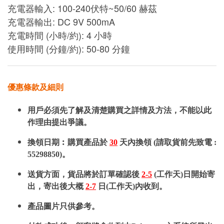
充電器輸入: 100-240伏特~50/60 赫茲
充電器輸出: DC 9V 500mA
充電時間 (小時/約): 4 小時
使用時間 (分鐘/約): 50-80 分鐘
優惠條款及細則
用戶必須先了解及清楚購買之詳情及方法，不能以此
作理由提出爭議。
換領日期︰購買產品於
30
天內換領 (請取貨前先致電 :
55298850)。
送貨方面，貨品將於訂單確認後
2-5
(工作天)日開始寄
出，寄出後大概
2-7
日(工作天)內收到。
產品圖片只供參考。