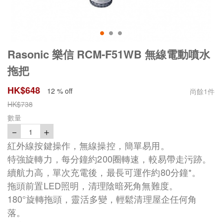
Rasonic 樂信 RCM-F51WB 無線電動噴水
拖把
HK$
648
12 % off
尚餘
1
件
HK$
738
數量
－
＋
1
紅外線按鍵操作，無線操控，簡單易用。
特強旋轉力，每分鐘約200圈轉速，較易帶走污跡。
續航力高，單次充電後，最長可運作約80分鐘*。
拖頭前置LED照明，清理陰暗死角無難度。
180°旋轉拖頭，靈活多變，輕鬆清理屋企任何角
落。