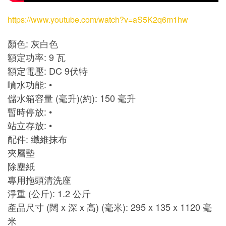
https://www.youtube.com/watch?v=aS5K2q6m1hw
顏色: 灰白色
額定功率: 9 瓦
額定電壓: DC 9伏特
噴水功能: •
儲水箱容量 (毫升)(約): 150 毫升
暫時停放: •
站立存放: •
配件: 纖維抹布
夾層墊
除塵紙
專用拖頭清洗座
淨重 (公斤): 1.2 公斤
產品尺寸 (闊 x 深 x 高) (毫米): 295 x 135 x 1120 毫
米