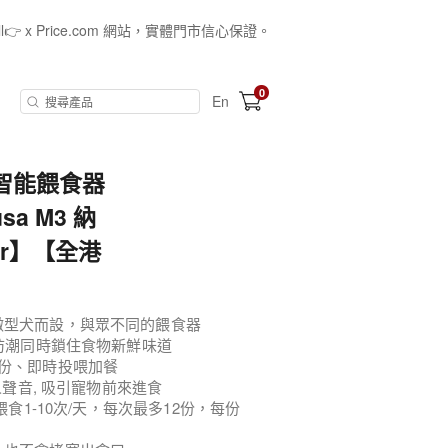
all👉 x Price.com 網站，實體門市信心保證。
0
En
寵物智能餵食器
a M3 納
ur】【全港
微型犬而設，與眾不同的餵食器
可防潮同時鎖住食物新鮮味道
1份、即時投喂加餐
人聲音, 吸引寵物前來進食
餵食1-10次/天，每次最多12份，每份