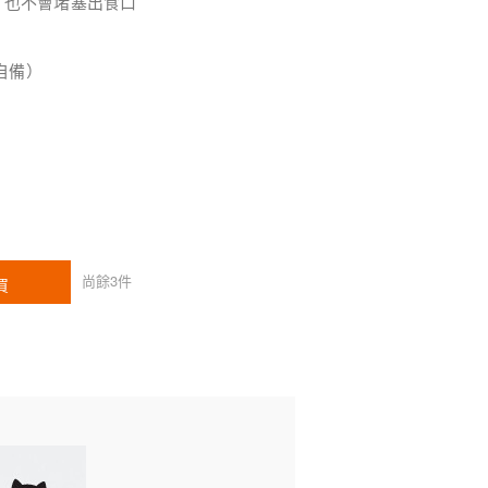
，也不會堵塞出食口
自備）
尚餘
3
件
買