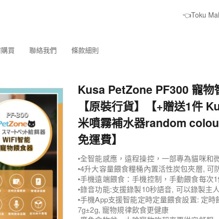
👈Toku M
何購買
聯絡我們
條款細則
Kusa PetZone PF300 
【原裝行貨】【+贈送1件 Kus
米噴霧補水器random colo
免運費】
•全智能感應，遠程操控，一部專為貓咪和
•4升大容量餵食糧桶內置活性炭包夾層, 
•手機遠端餵食：手機控制，手動餵食每次
•錄音功能:支援錄製10秒語音, 可以錄製主
•手機App支援智能定時定量餵食設置: 定時
7g±2g, 寵物規律飲食更健康