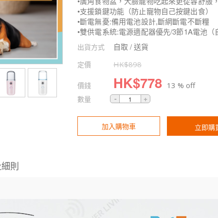
•廣角食物盆，大臉寵物吃起來更從容舒服
•支援鎖鍵功能（防止寵物自己按鍵出食）
•斷電無憂:備用電池設計,斷網斷電不斷糧
•雙供電系統:電源適配器優先/3節1A電池（
自取 / 送貨
出貨方式
定價
HK$
898
HK$
778
價錢
13 % off
數量
加入購物車
立即購
及細則