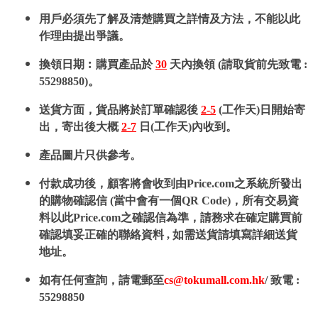
用戶必須先了解及清楚購買之詳情及方法，不能以此
作理由提出爭議。
換領日期︰購買產品於
30
天內換領 (請取貨前先致電 :
55298850)。
送貨方面，貨品將於訂單確認後
2-5
(工作天)日開始寄
出，寄出後大概
2-7
日(工作天)內收到。
產品圖片只供參考。
付款成功後，顧客將會收到由Price.com之系統所發出
的購物確認信 (當中會有一個QR Code)，所有交易資
料以此Price.com之確認信為準，請務求在確定購買前
確認填妥正確的聯絡資料 , 如需送貨請填寫詳細送貨
地址。
如有任何查詢，請電郵至
cs@tokumall.com.hk
/ 致電 :
55298850