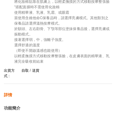
將化妝棉貼靠在肌膚上，以輕柔撫摸的方式移動按摩整張臉
*搭配面膜時不需使用化妝棉
使用精華液、乳液、乳霜、或眼霜
當使用含維他命C保養品時，請選擇亮膚模式。其他類別之
保養品請選擇溫熱按摩模式。
於額頭、左右顴骨、下顎等部位塗抹保養品後，選擇亮膚或
振動模式。
接著選擇弱，中，強離子強度。
選擇舒適的溫度
（即使不開啟溫感也能使用）
以輕柔撫摸方式移動按摩整張臉，在皮膚表面的精華液、乳
液完全吸收前結束
出貨方
自取 / 送貨
式 :
詳情
功能簡介