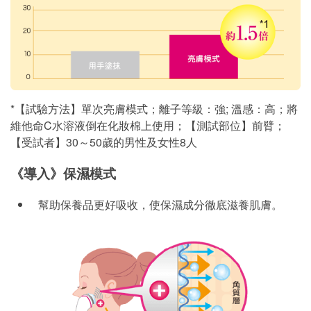
*【試驗方法】單次亮膚模式；離子等級：強; 溫感：高；將
維他命C水溶液倒在化妝棉上使用；【測試部位】前臂；
【受試者】30～50歲的男性及女性8人
《導入》保濕模式
幫助保養品更好吸收，使保濕成分徹底滋養肌膚。