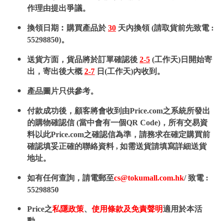
作理由提出爭議。
換領日期︰購買產品於
30
天內換領 (請取貨前先致電 :
55298850)。
送貨方面，貨品將於訂單確認後
2-5
(工作天)日開始寄
出，寄出後大概
2-7
日(工作天)內收到。
產品圖片只供參考。
付款成功後，顧客將會收到由Price.com之系統所發出
的購物確認信 (當中會有一個QR Code)，所有交易資
料以此Price.com之確認信為準，請務求在確定購買前
確認填妥正確的聯絡資料 , 如需送貨請填寫詳細送貨
地址。
如有任何查詢，請電郵至
cs@tokumall.com.hk
/ 致電 :
55298850
Price之
私隱政策
、
使用條款及免責聲明
適用於本活
動。