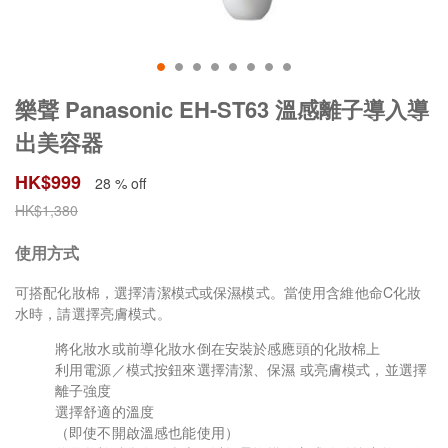
樂聲 Panasonic EH-ST63 溫感離子導入導
出美容器
HK$
999
28 % off
HK$
1,380
使用方式
可搭配化妝棉，選擇清潔模式或保濕模式。當使用含維他命C化妝
水時，請選擇亮膚模式。
將化妝水或前導化妝水倒在安裝於感應頭的化妝棉上
利用電源／模式按鈕來選擇清潔、保濕 或亮膚模式，並選擇
離子強度
選擇舒適的溫度
（即使不開啟溫感也能使用）