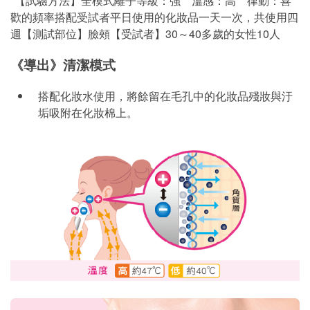
*【試驗方法】全模式離子等級：強 溫感：高 律動：喜
歡的頻率搭配受試者平日使用的化妝品一天一次，共使用四
週【測試部位】臉頰【受試者】30～40多歲的女性10人
《導出》清潔模式
搭配化妝水使用，將餘留在毛孔中的化妝品殘妝與汙
垢吸附在化妝棉上。