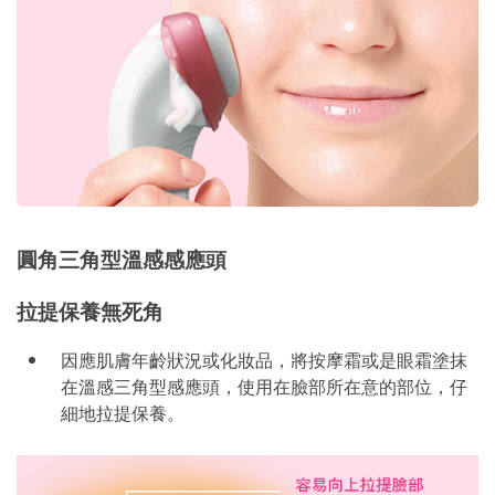
圓角三角型溫感感應頭
拉提保養無死角
因應肌膚年齡狀況或化妝品，將按摩霜或是眼霜塗抹
在溫感三角型感應頭，使用在臉部所在意的部位，仔
細地拉提保養。