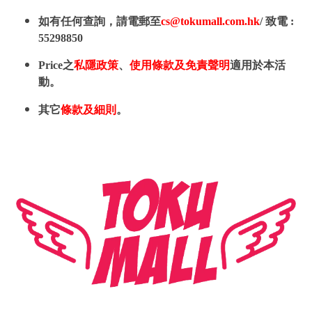
如有任何查詢，請電郵至
cs@tokumall.com.hk
/ 致電 :
55298850
Price之
私隱政策
、
使用條款及免責聲明
適用於本活
動。
其它
條款及細則
。