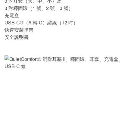
3 對耳套（大、中、小）及
3 對穩固環（1 號、2 號、3 號）
充電盒
USB-C®（A 轉 C）纜線（12 吋）
快速安裝指南
安全說明書