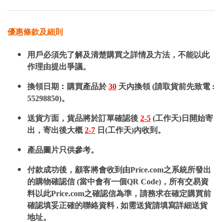
優惠條款及細則
用戶必須先了解及清楚購買之詳情及方法，不能以此
作理由提出爭議。
換領日期︰購買產品於
30
天內換領 (請取貨前先致電 :
55298850)。
送貨方面，貨品將於訂單確認後
2-5
(工作天)日開始寄
出，寄出後大概
2-7
日(工作天)內收到。
產品圖片只供參考。
付款成功後，顧客將會收到由Price.com之系統所發出
的購物確認信 (當中會有一個QR Code)，所有交易資
料以此Price.com之確認信為準，請務求在確定購買前
確認填妥正確的聯絡資料 , 如需送貨請填寫詳細送貨
地址。