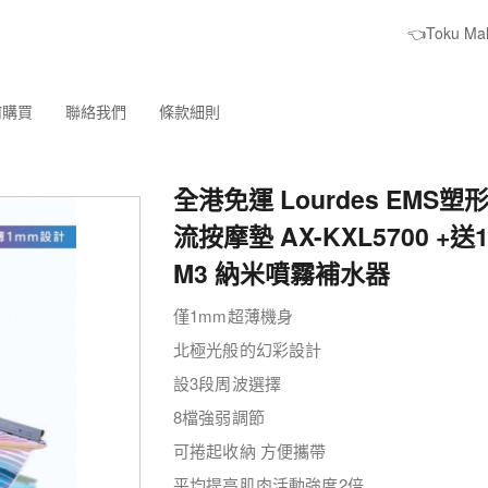
👈Toku M
何購買
聯絡我們
條款細則
全港免運 Lourdes EMS
流按摩墊 AX-KXL5700 +送
M3 納米噴霧補水器
僅1mm超薄機身
北極光般的幻彩設計
設3段周波選擇
8檔強弱調節
可捲起收納 方便攜帶
平均提高肌肉活動強度2倍