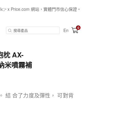
all👉 x Price.com 網站，實體門市信心保證。
0
En
抱枕 AX-
3 納米噴霧補
。 結 合了力度及彈性， 可對背