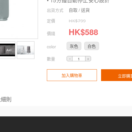
• 15分鐘自動停止安心設計
自取 / 送貨
出貨方式
定價
HK$
799
HK$
588
價錢
灰色
白色
color
數量
加入購物車
立即購
及細則