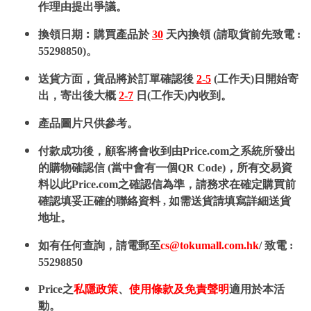
作理由提出爭議。
換領日期︰購買產品於
30
天內換領 (請取貨前先致電 :
55298850)。
送貨方面，貨品將於訂單確認後
2-5
(工作天)日開始寄
出，寄出後大概
2-7
日(工作天)內收到。
產品圖片只供參考。
付款成功後，顧客將會收到由Price.com之系統所發出
的購物確認信 (當中會有一個QR Code)，所有交易資
料以此Price.com之確認信為準，請務求在確定購買前
確認填妥正確的聯絡資料 , 如需送貨請填寫詳細送貨
地址。
如有任何查詢，請電郵至
cs@tokumall.com.hk
/ 致電 :
55298850
Price之
私隱政策
、
使用條款及免責聲明
適用於本活
動。