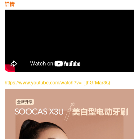
詳情
https://www.youtube.com/watch?v=_jjhGrMar3Q