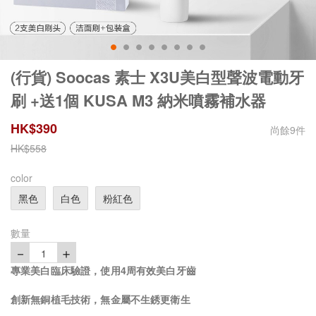
(行貨) Soocas 素士 X3U美白型聲波電動牙
刷 +送1個 KUSA M3 納米噴霧補水器
HK$
390
尚餘
9
件
HK$
558
color
黑色
白色
粉紅色
數量
－
＋
1
專業美白臨床驗證，使用4周有效美白牙齒
創新無銅植毛技術，無金屬不生銹更衛生