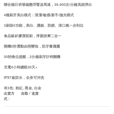
聯合德日研發磁懸浮聲波馬達，39,600次/分鐘高頻淨白
4種刷牙美白模式：清潔/敏感/新手/拋光模式
3刷頭4功能，美白、護銀、防銹、清口氣一步到位
食品級矽膠潔面刷，淨顏按摩二合一
開機5秒震動由弱變強，防牙膏濺灑
30秒換位提醒，2分鐘刷牙計時關機
充電4小時續航30天+
IPX7級防水，全身可沖洗
有3色: 粉紅, 黑金, 白金
出貨方
自取 / 送貨
式 :