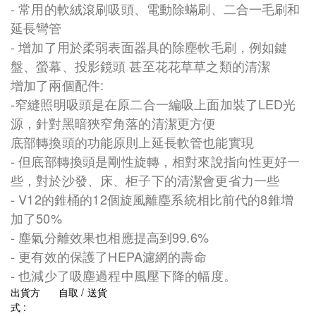
- 常用的軟絨滾刷吸頭、電動除蟎刷、二合一毛刷和
延長彎管
- 增加了用於柔弱表面器具的除塵軟毛刷，例如鍵
盤、螢幕、投影鏡頭 甚至花花草草之類的清潔
增加了兩個配件:
-窄縫照明吸頭是在原二合一編吸上面加裝了LED光
源，針對黑暗狹窄角落的清潔更方便
底部轉換頭的功能原則上延長軟管也能實現
- 但底部轉換頭是剛性旋轉，相對來說指向性更好一
些，對於沙發、床、柜子下的清潔會更省力一些
- V12的錐桶的12個旋風離塵系統相比前代的8錐增
加了50%
- 塵氣分離效果也相應提高到99.6%
- 更有效的保護了HEPA濾網的壽命
- 也減少了吸塵過程中風壓下降的幅度。
出貨方
自取 / 送貨
式 :