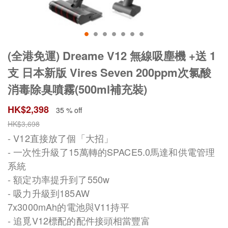
(全港免運) Dreame V12 無線吸塵機 +送 1
支 日本新版 Vires Seven 200ppm次氯酸
消毒除臭噴霧(500ml補充裝)
HK$
2,398
35 % off
HK$
3,698
- V12直接放了個「大招」
- 一次性升級了15萬轉的SPACE5.0馬達和供電管理
系統
- 額定功率提升到了550w
- 吸力升級到185AW
7x3000mAh的電池與V11持平
- 追覓V12標配的配件接頭相當豐富