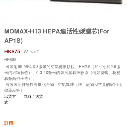
MOMAX-H13 HEPA連活性碳濾芯(For
AP1S)
HK$
75
23 % off
HK$
98
-可吸附99.95% 0.3微米的空氣傳播顆粒、PM2.5（尺寸小於2.5微
米的細顆粒物）、0.3-10微米的氣溶膠和致敏原（例如塵螨、花粉
和微菌孢子等）。
-有效吸附揮發性有機化合物、空氣異味（煙、寵物和常見的家用化
學藥品等）
出貨方
自取 / 送貨
式 :
詳情