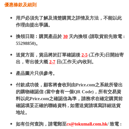
優惠條款及細則
用戶必須先了解及清楚購買之詳情及方法，不能以此
作理由提出爭議。
換領日期︰購買產品於
30
天內換領 (請取貨前先致電 :
55298850)。
送貨方面，貨品將於訂單確認後
2-5
(工作天)日開始寄
出，寄出後大概
2-7
日(工作天)內收到。
產品圖片只供參考。
付款成功後，顧客將會收到由Price.com之系統所發出
的購物確認信 (當中會有一個QR Code)，所有交易資
料以此Price.com之確認信為準，請務求在確定購買前
確認填妥正確的聯絡資料 , 如需送貨請填寫詳細送貨
地址。
如有任何查詢，請電郵至
cs@tokumall.com.hk
/ 致電 :