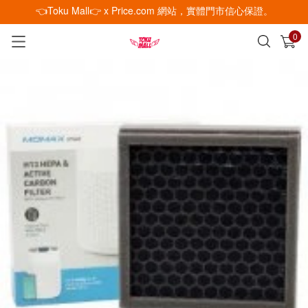
👈Toku Mall👉 x Price.com 網站，實體門市信心保證。
0
已加入購物車
查看