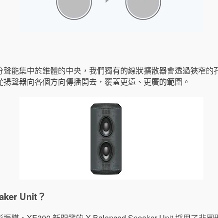
分聲能集中於錐體的中央，我們獨有的線狀擴散器會透過狹窄的
從揚聲器向各個方向傳播開去，覆蓋更遠、更廣的範圍。
ker Unit？
XE300 新開發的 X-Balanced Speaker Unit 採