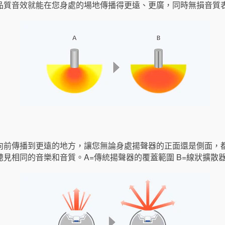
品質音效就能在您身處的場地傳播得更遠、更廣，同時無損音質
向前傳播到更遠的地方，讓您無論身處揚聲器的正面還是側面，
見相同的音樂和音質。A=傳統揚聲器的覆蓋範圍 B=線狀擴散