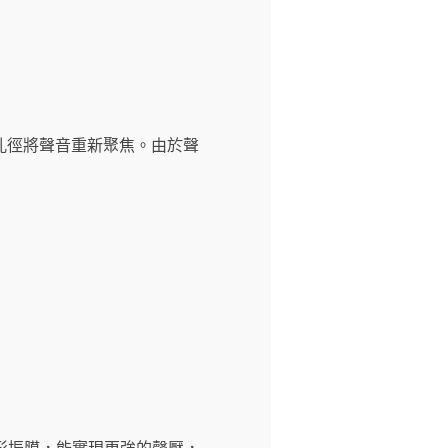
孔徑將聲音重新聚焦。由於聲
用了非圓形振膜，能實現更強的聲壓，