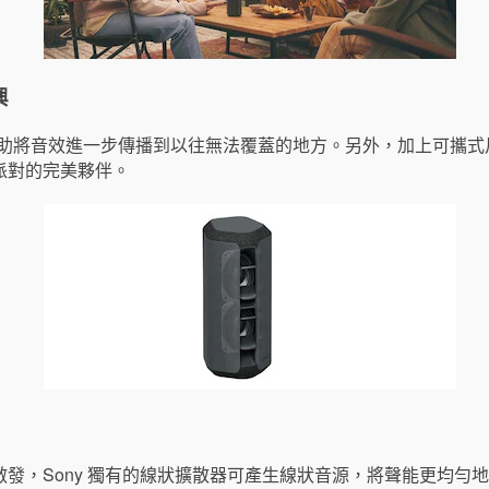
興
，有助將音效進一步傳播到以往無法覆蓋的地方。另外，加上可攜式尺
派對的完美夥伴。
發，Sony 獨有的線狀擴散器可產生線狀音源，將聲能更均勻