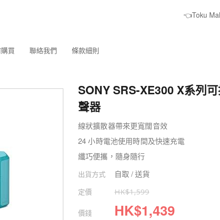
👈Toku M
何購買
聯絡我們
條款細則
SONY SRS-XE300 X系
聲器
線狀擴散器帶來更寬闊音效
24 小時電池使用時間及快速充電
纖巧便攜，隨身隨行
自取 / 送貨
出貨方式
定價
HK$
1,599
HK$
1,439
價錢