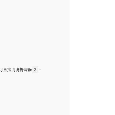
至可直接清洗揚聲器
2
。