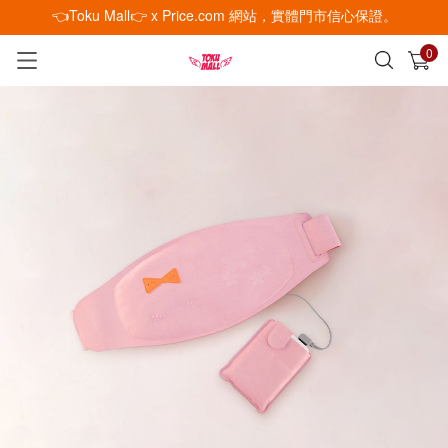
👈Toku Mall👉 x Price.com 網站，實體門市信心保證。
0
已加入購物車
查看