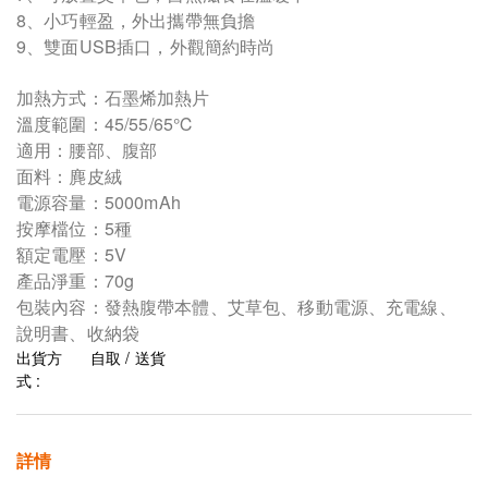
8、小巧輕盈，外出攜帶無負擔
9、雙面USB插口，外觀簡約時尚
加熱方式：石墨烯加熱片
溫度範圍：45/55/65℃
適用：腰部、腹部
面料：麂皮絨
電源容量：5000mAh
按摩檔位：5種
額定電壓：5V
產品淨重：70g
包裝內容：發熱腹帶本體、艾草包、移動電源、充電線、
說明書、收納袋
出貨方
自取 / 送貨
式 :
詳情