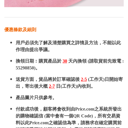
優惠條款及細則
用戶必須先了解及清楚購買之詳情及方法，不能以此
作理由提出爭議。
換領日期︰購買產品於
30
天內換領 (請取貨前先致電 :
55298850)。
送貨方面，貨品將於訂單確認後
2-5
(工作天)日開始寄
出，寄出後大概
2-7
日(工作天)內收到。
產品圖片只供參考。
付款成功後，顧客將會收到由Price.com之系統所發出
的購物確認信 (當中會有一個QR Code)，所有交易資
料以此Price.com之確認信為準，請務求在確定購買前