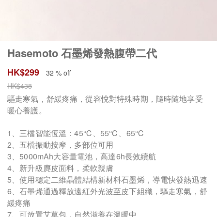
Hasemoto 石墨烯發熱腹帶二代
HK$
299
32 % off
HK$
438
驅走寒氣，舒緩疼痛，從容悅對特殊時期，隨時隨地享受
暖心養護。
1、三檔智能恆溫：45℃、55℃、65℃
2、五檔振動按摩，多部位可用
3、5000mAh大容量電池，高達6h長效續航
4、新升級麂皮面料，柔軟親膚
5、使用穩定二維晶體結構新材料石墨烯，導電快發熱迅速
6、石墨烯通過釋放遠紅外光波至皮下組織，驅走寒氣，舒
緩疼痛
7、可放置艾草包，自然滋養在溫暖中