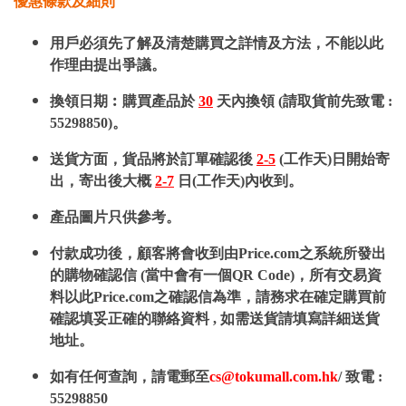
優惠條款及細則
用戶必須先了解及清楚購買之詳情及方法，不能以此
作理由提出爭議。
換領日期︰購買產品於
30
天內換領 (請取貨前先致電 :
55298850)。
送貨方面，貨品將於訂單確認後
2-5
(工作天)日開始寄
出，寄出後大概
2-7
日(工作天)內收到。
產品圖片只供參考。
付款成功後，顧客將會收到由Price.com之系統所發出
的購物確認信 (當中會有一個QR Code)，所有交易資
料以此Price.com之確認信為準，請務求在確定購買前
確認填妥正確的聯絡資料 , 如需送貨請填寫詳細送貨
地址。
如有任何查詢，請電郵至
cs@tokumall.com.hk
/ 致電 :
55298850