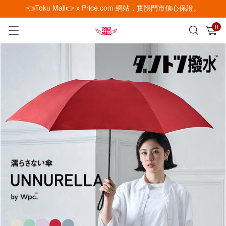
👈Toku Mall👉 x Price.com 網站，實體門市信心保證。
0
已加入購物車
查看