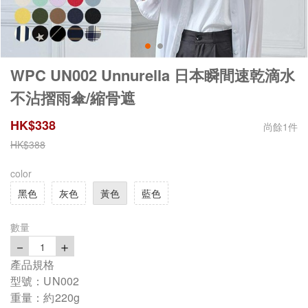
WPC UN002 Unnurella 日本瞬間速乾滴水
不沾摺雨傘/縮骨遮
HK$
338
尚餘
1
件
HK$
388
color
黑色
灰色
黃色
藍色
數量
－
＋
1
產品規格
型號：UN002
重量：約220g