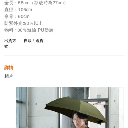
全長：58cm（存放時為27cm）
直徑：106cm
傘骨：60cm
防紫外光:90％以上
物料:100％滌綸 PU塗層
出貨方
自取 / 送貨
式 :
詳情
相片