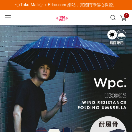
👈Toku Mall👉 x Price.com 網站，實體門市信心保證。
0
已加入購物車
查看