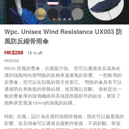
Wpc. Unisex Wind Resistance UX003 防
風防反縮骨雨傘
HK$
288
15 % off
HK$
338
65cm 防風折疊傘，抗風能力強。 您可以通過使其成為在
遇到強風時向後彎曲的規格來逃避風的影響。 一把耐用的
折疊傘，您可以在刮風的雨天依靠它。 彎曲的傘具有可以
通過閉合來恢復的骨骼結構，使其難以折斷。 骨材是比一
般折疊傘厚的玻璃纖維和高強度樹脂部件的組合，實現了
能夠承受風速15m/s的強風的結構。
特點: ‧抗風：設計為在遇到強風時翹曲，因此可以躲避風的
影響。並且倒傘可以通過合攏動作恢復，不易折斷。骨架