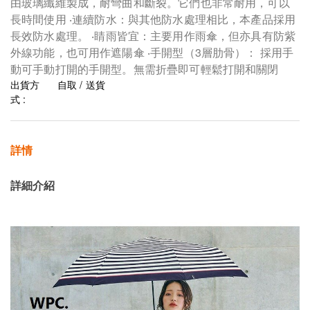
由玻璃纖維製成，耐彎曲和斷裂。它們也非常耐用，可以
長時間使用 ‧連續防水：與其他防水處理相比，本產品採用
長效防水處理。 ‧睛雨皆宜：主要用作雨傘，但亦具有防紫
外線功能，也可用作遮陽傘 ‧手開型（3層肋骨）： 採用手
動可手動打開的手開型。無需折疊即可輕鬆打開和關閉
出貨方
自取 / 送貨
式 :
詳情
詳細介紹