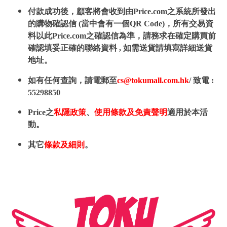
付款成功後，顧客將會收到由Price.com之系統所發出
的購物確認信 (當中會有一個QR Code)，所有交易資
料以此Price.com之確認信為準，請務求在確定購買前
確認填妥正確的聯絡資料 , 如需送貨請填寫詳細送貨
地址。
如有任何查詢，請電郵至
cs@tokumall.com.hk
/ 致電 :
55298850
Price之
私隱政策
、
使用條款及免責聲明
適用於本活
動。
其它
條款及細則
。