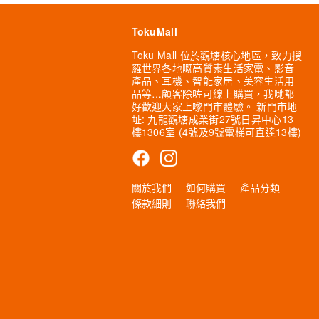
TokuMall
Toku Mall 位於觀塘核心地區，致力搜
羅世界各地嘅高質素生活家電、影音
產品、耳機、智能家居、美容生活用
品等…顧客除咗可線上購買，我哋都
好歡迎大家上嚟門市體驗。 新門市地
址: 九龍觀塘成業街27號日昇中心13
樓1306室 (4號及9號電梯可直達13樓)
關於我們
如何購買
產品分類
條款細則
聯絡我們