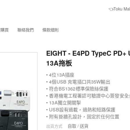
👈Toku M
何購買
聯絡我們
條款細則
EIGHT - E4PD TypeC PD
13A拖板
• 4位13A插座
• 4個USB 充電插口共35W輸出
• 符合BS1362標準保險絲保護
• 香港機電工程署認可驗證中心簽發安全
• 13A獨立開關掣
• USB設有過載，過熱和短路保護
• 附有掛牆孔設計，固定於任何位置
自取 / 送貨
出貨方式