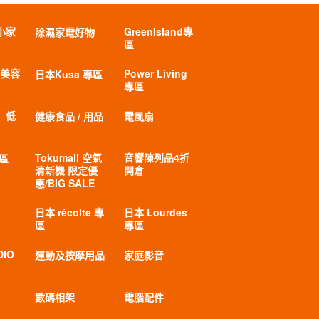
小家
GreenIsland專
除濕家電好物
區
 美容
Power Living
日本Kusa 專區
專區
」低
健康食品 / 用品
電風扇
Tokumall 空氣
音響陳列品4折
專區
清新機 限定優
開倉
惠/BIG SALE
日本 récolte 專
日本 Lourdes
區
專區
DIO
運動及按摩用品
家庭影音
數碼相架
電腦配件