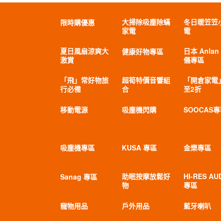
大掃除吸塵除蟎
冬日暖笠笠
限時購優惠
家電
電
夏日風扇涼爽大
日本 Anlan
健康好物專區
激賞
儀專區
「飛」常好物旅
超筍特價音響組
「開倉家電
行必備
合
至2折
移動電源
吸塵機閃購
SOOCAS
吸塵機專區
KUSA 專區
金樂專區
助眠按摩放鬆好
HI-RES AU
Sanag 專區
物
專區
寵物用品
戶外用品
藍牙喇叭