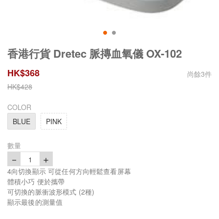
香港行貨 Dretec 脈摶血氧儀 OX-102
HK$
368
尚餘
3
件
HK$
428
COLOR
BLUE
PINK
數量
－
＋
1
4向切換顯示 可從任何方向輕鬆查看屏幕
體積小巧 便於攜帶
可切換的脈衝波形模式 (2種)
顯示最後的測量值