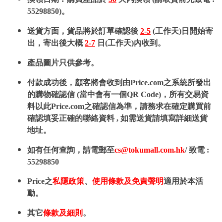
55298850)。
送貨方面，貨品將於訂單確認後
2-5
(工作天)日開始寄
出，寄出後大概
2-7
日(工作天)內收到。
產品圖片只供參考。
付款成功後，顧客將會收到由Price.com之系統所發出
的購物確認信 (當中會有一個QR Code)，所有交易資
料以此Price.com之確認信為準，請務求在確定購買前
確認填妥正確的聯絡資料 , 如需送貨請填寫詳細送貨
地址。
如有任何查詢，請電郵至
cs@tokumall.com.hk
/ 致電 :
55298850
Price之
私隱政策
、
使用條款及免責聲明
適用於本活
動。
其它
條款及細則
。