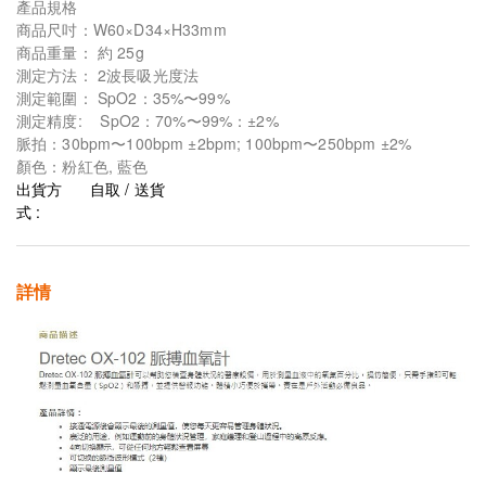
產品規格
商品尺吋：W60×D34×H33mm
商品重量： 約 25g
測定方法： 2波長吸光度法
測定範圍： SpO2：35%〜99%
測定精度: SpO2：70%〜99%：±2%
脈拍：30bpm〜100bpm ±2bpm; 100bpm〜250bpm ±2%
顏色：粉紅色, 藍色
出貨方
自取 / 送貨
式 :
詳情