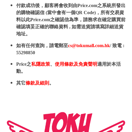
付款成功後，顧客將會收到由Price.com之系統所發出
的購物確認信 (當中會有一個QR Code)，所有交易資
料以此Price.com之確認信為準，請務求在確定購買前
確認填妥正確的聯絡資料 , 如需送貨請填寫詳細送貨
地址。
如有任何查詢，請電郵至
cs@tokumall.com.hk
/ 致電 :
55298850
Price之
私隱政策
、
使用條款及免責聲明
適用於本活
動。
其它
條款及細則
。