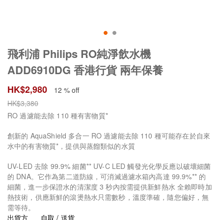
飛利浦 Philips RO純淨飲水機
ADD6910DG 香港行貨 兩年保養
HK$
2,980
12 % off
HK$
3,380
RO 過濾能去除 110 種有害物質*
創新的 AquaShield 多合一 RO 過濾能去除 110 種可能存在於自來
水中的有害物質*，提供與蒸餾類似的水質
UV-LED 去除 99.9% 細菌** UV-C LED 觸發光化學反應以破壞細菌
的 DNA。它作為第二道防線，可消滅過濾水箱內高達 99.9%** 的
細菌，進一步保證水的清潔度 3 秒內按需提供新鮮熱水 全賴即時加
熱技術，供應新鮮的滾燙熱水只需數秒，溫度準確，隨您偏好，無
需等待。
出貨方
自取 / 送貨