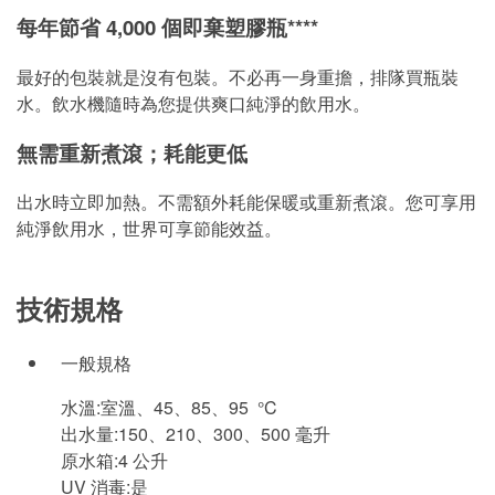
每年節省 4,000 個即棄塑膠瓶****
最好的包裝就是沒有包裝。不必再一身重擔，排隊買瓶裝
水。飲水機隨時為您提供爽口純淨的飲用水。
無需重新煮滾；耗能更低
出水時立即加熱。不需額外耗能保暖或重新煮滾。您可享用
純淨飲用水，世界可享節能效益。
技術規格
一般規格
水溫:室溫、45、85、95 °C
出水量:150、210、300、500 毫升
原水箱:4 公升
UV 消毒:是