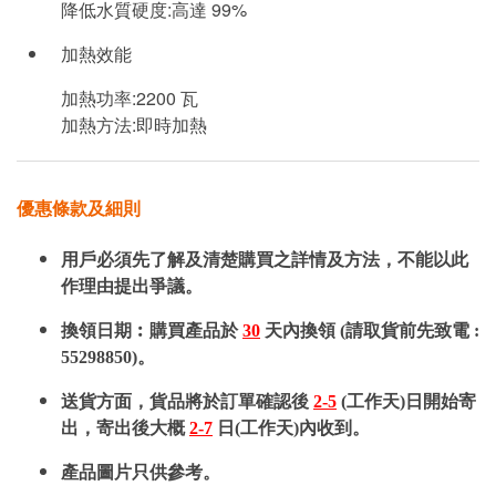
降低水質硬度:高達 99%
加熱效能
加熱功率:2200 瓦
加熱方法:即時加熱
優惠條款及細則
用戶必須先了解及清楚購買之詳情及方法，不能以此
作理由提出爭議。
換領日期︰購買產品於
30
天內換領 (請取貨前先致電 :
55298850)。
送貨方面，貨品將於訂單確認後
2-5
(工作天)日開始寄
出，寄出後大概
2-7
日(工作天)內收到。
產品圖片只供參考。