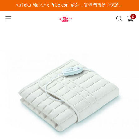
👈Toku Mall👉 x Price.com 網站，實體門市信心保證。
0
已加入購物車
查看