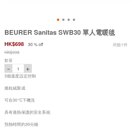
BEURER Sanitas SWB30 單人電暖毯
HK$
698
30 % off
尚餘
1
件
HK$
998
數量
－
＋
1
3個溫度設定控制
搖粒絨製成
可在30°C下機洗
具有過熱保護的安全系統
預熱時間約30分鐘