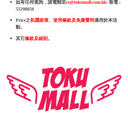
如有任何查詢，請電郵至
cs@tokumall.com.hk
/ 致電 :
55298850
Price之
私隱政策
、
使用條款及免責聲明
適用於本活
動。
其它
條款及細則
。