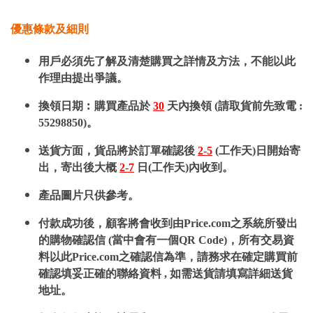
優惠條款及細則
用戶必須先了解及清楚購買之詳情及方法，不能以此
作理由提出爭議。
換領日期︰購買產品於
30
天內換領 (請取貨前先致電 :
55298850)。
送貨方面，貨品將於訂單確認後
2-5
(工作天)日開始寄
出，寄出後大概
2-7
日(工作天)內收到。
產品圖片只供參考。
付款成功後，顧客將會收到由Price.com之系統所發出
的購物確認信 (當中會有一個QR Code)，所有交易資
料以此Price.com之確認信為準，請務求在確定購買前
確認填妥正確的聯絡資料 , 如需送貨請填寫詳細送貨
地址。