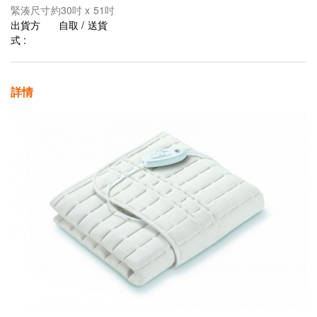
緊湊尺寸約30吋 x 51吋
出貨方
自取 / 送貨
式 :
詳情