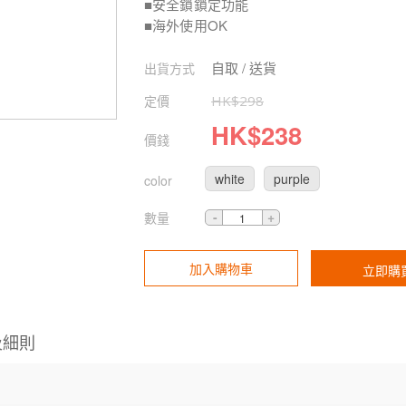
■安全鎖鎖定功能
■海外使用OK
自取 / 送貨
出貨方式
定價
HK$
298
HK$
238
價錢
white
purple
color
數量
加入購物車
立即購
及細則