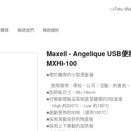
👈Toku M
何購買
聯絡我們
條款細則
Maxell - Angelique U
MXHI-100
■便於攜帶的小型燙髮器
使用場地：學校、公司、活動、約會前、
■加熱板尺寸：68×14mm
■可根據頭髮品質和造型選擇的2段溫度
High 約200℃、Low 約160℃
■啟動預熱約50秒（達到100°C）
■採用滑動良好的陶瓷板
■採用上下移動的加熱板