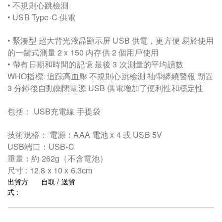
• 不規則心跳檢測
• USB Type-C 供電
• 緊湊型 超大背光液晶顯示屏 USB 供電，更方便 易於使用
的一鍵式測量 2 x 150 內存供 2 個用戶使用
• 帶有日期和時間的記憶 最後 3 次測量的平均讀數
WHO指標: 追踪高血壓 不規則心跳檢測 袖帶纏繞警報 閒置
3 分鐘後自動關閉電源 USB 供電增加了便利性和穩定性
包括： USB充電線 手提袋
技術規格： 電源：AAA 電池 x 4 或 USB 5V
USB端口：USB-C
重量：約 262g（不含電池）
尺寸 : 12.8 x 10 x 6.3cm
出貨方
自取 / 送貨
式 :