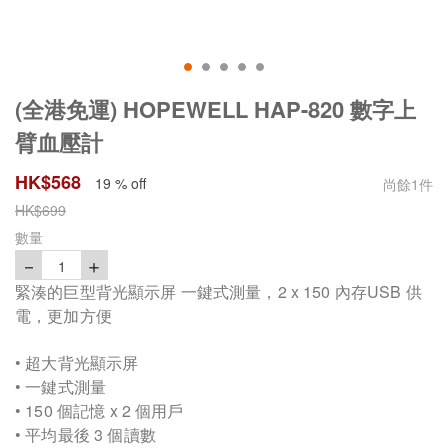
(全港免運) HOPEWELL HAP-820 數字上
臂血壓計
HK$
568
19 % off
尚餘
1
件
HK$
699
數量
－
＋
1
緊湊的巨型背光顯示屏 一鍵式測量，2 x 150 內存USB 供
電，更加方便
• 超大背光顯示屏
• 一鍵式測量
• 150 個記憶 x 2 個用戶
• 平均最後 3 個讀數