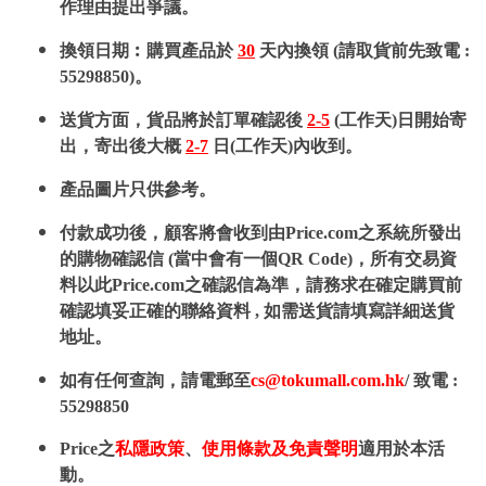
作理由提出爭議。
換領日期︰購買產品於
30
天內換領 (請取貨前先致電 :
55298850)。
送貨方面，貨品將於訂單確認後
2-5
(工作天)日開始寄
出，寄出後大概
2-7
日(工作天)內收到。
產品圖片只供參考。
付款成功後，顧客將會收到由Price.com之系統所發出
的購物確認信 (當中會有一個QR Code)，所有交易資
料以此Price.com之確認信為準，請務求在確定購買前
確認填妥正確的聯絡資料 , 如需送貨請填寫詳細送貨
地址。
如有任何查詢，請電郵至
cs@tokumall.com.hk
/ 致電 :
55298850
Price之
私隱政策
、
使用條款及免責聲明
適用於本活
動。