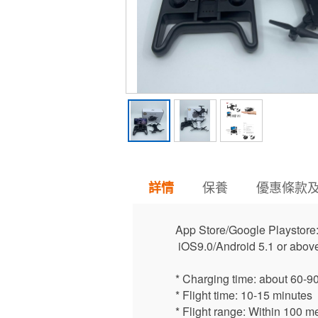
保養
優惠條款
詳情
App Store/Google Playstor
iOS9.0/Android 5.1 or abov
* Charging time: about 60-9
* Flight time: 10-15 minutes
* Flight range: Within 100 m