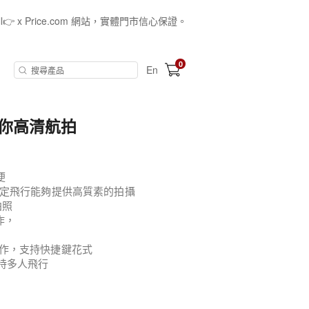
all👉 x Price.com 網站，實體門市信心保證。
0
En
門迷你高清航拍
便
定飛行能夠提供高質素的拍攝
拍照
作，
易操作，支持快捷鍵花式
支持多人飛行