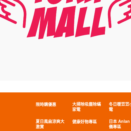
大掃除吸塵除蟎
冬日暖笠笠
限時購優惠
家電
電
夏日風扇涼爽大
日本 Anlan
健康好物專區
激賞
儀專區