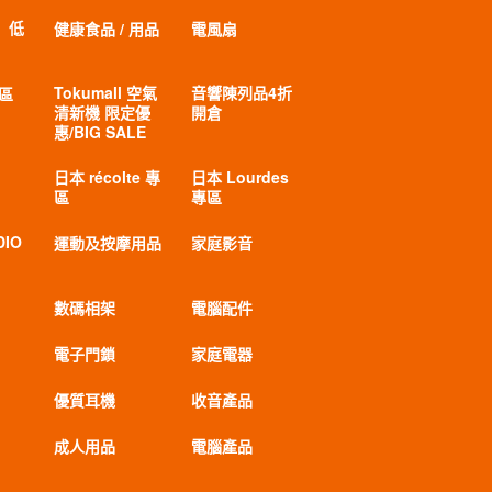
」低
健康食品 / 用品
電風扇
Tokumall 空氣
音響陳列品4折
專區
清新機 限定優
開倉
惠/BIG SALE
日本 récolte 專
日本 Lourdes
區
專區
DIO
運動及按摩用品
家庭影音
數碼相架
電腦配件
電子門鎖
家庭電器
優質耳機
收音產品
成人用品
電腦產品