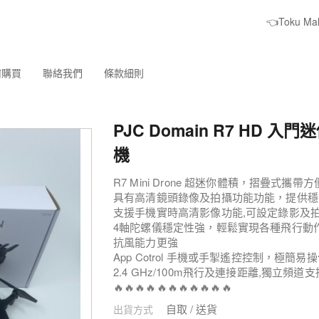
👈Toku M
何購買
聯絡我們
條款細則
PJC Domain R7 HD 入
機
R7 Mini Drone 超迷你體積，摺疊式攜帶方
具有高清鏡頭錄像及拍攝功能功能，提供穩
支援手機實時高清影像功能,可設定錄影及
4軸陀螺儀穩定性強，輕鬆實現各種飛行動
抗風能力更強
App Cotrol 手機或手掣遙控控制，極簡
2.4 GHz/100m飛行及連接距離,獨立頻道
🔥🔥🔥🔥🔥🔥🔥🔥🔥🔥🔥
自取 / 送貨
出貨方式