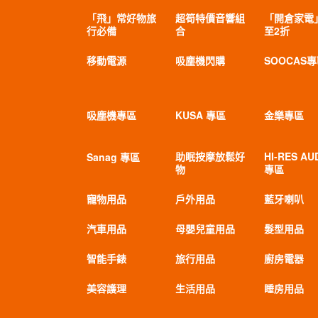
「飛」常好物旅
超筍特價音響組
「開倉家電
行必備
合
至2折
移動電源
吸塵機閃購
SOOCAS
吸塵機專區
KUSA 專區
金樂專區
助眠按摩放鬆好
HI-RES AU
Sanag 專區
物
專區
寵物用品
戶外用品
藍牙喇叭
汽車用品
母嬰兒童用品
髮型用品
智能手錶
旅行用品
廚房電器
美容護理
生活用品
睡房用品