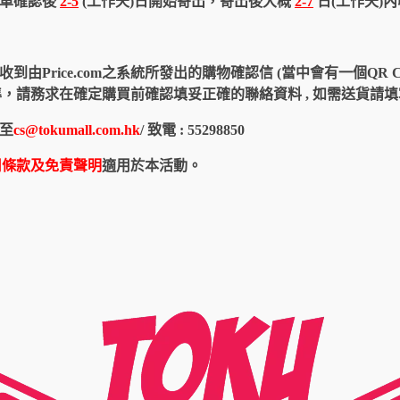
訂單確認後
2-5
(工作天)日開始寄出，寄出後大概
2-7
日(工作天)
由Price.com之系統所發出的購物確認信 (當中會有一個QR 
認信為準，請務求在確定購買前確認填妥正確的聯絡資料 , 如需送貨
至
cs@tokumall.com.hk
/ 致電 : 55298850
用條款及免責聲明
適用於本活動。