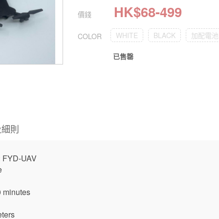
HK$
68
-
499
價錢
WHITE
BLACK
加配電池
COLOR
已售罄
及細則
e: FYD-UAV
e
0 minutes
eters