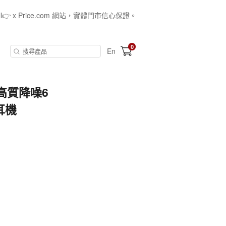
all👉 x Price.com 網站，實體門市信心保證。
0
En
NC 高質降噪6
耳機