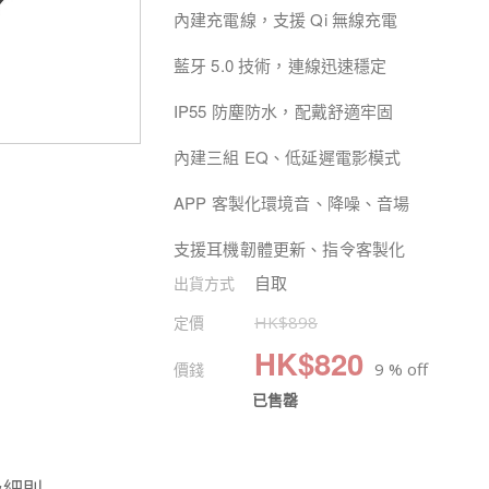
內建充電線，支援 Qi 無線充電
藍牙 5.0 技術，連線迅速穩定
IP55 防塵防水，配戴舒適牢固
內建三組 EQ、低延遲電影模式
APP 客製化環境音、降噪、音場
支援耳機韌體更新、指令客製化
自取
出貨方式
定價
HK$
898
HK$
820
價錢
9 % off
已售罄
及細則