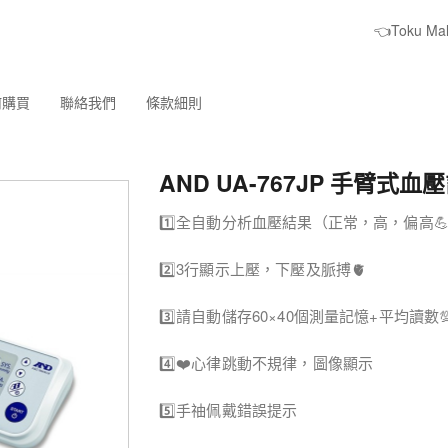
👈Toku M
何購買
聯絡我們
條款細則
AND UA-767JP 手臂式血
1️⃣全自動分析血壓結果（正常，高，偏高
2️⃣3行顯示上壓，下壓及脈搏🫀
3️⃣請自動儲存60×40個測量記憶+平均讀數
4️⃣❤️心律跳動不規律，圖像顯示
5️⃣手䄂佩戴錯誤提示