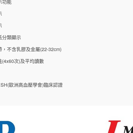
示功能
示
示
低分類顯示
不含乳膠及金屬(22-32cm)
(4x60次)及平均讀數
SH(歐洲高血壓學會)臨床認證