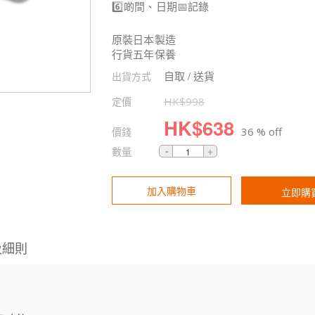
6️⃣啲間、日期📅記錄
原裝日本製造
行貨五年保養
自取 / 送貨
出貨方式
定價
HK$
998
HK$
638
價錢
36 % off
數量
加入購物車
立即購
及細則