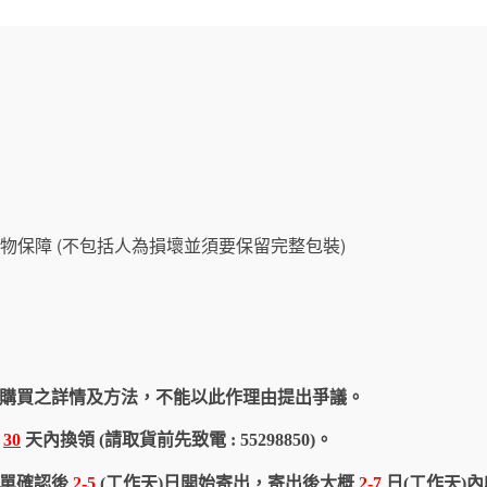
物保障 (不包括人為損壞並須要保留完整包裝)
購買之詳情及方法，不能以此作理由提出爭議。
於
30
天內換領 (請取貨前先致電 : 55298850)。
訂單確認後
2-5
(工作天)日開始寄出，寄出後大概
2-7
日(工作天)