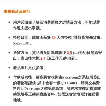
優惠條款及細則
用戶必須先了解及清楚購買之詳情及方法，不能以此
作理由提出爭議。
換領日期︰購買產品於
30
天內換領 (請取貨前先致電 :
55298850)。
送貨方面，貨品將於訂單確認後
2-5
(工作天)日開始寄
出，寄出後大概
2-7
日(工作天)內收到。
產品圖片只供參考。
付款成功後，顧客將會收到由Price.com之系統所發出
的購物確認信 (當中會有一個QR Code)，所有交易資
料以此Price.com之確認信為準，請務求在確定購買前
確認填妥正確的聯絡資料 , 如需送貨請填寫詳細送貨
地址。