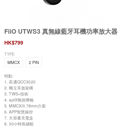
FiiO UTWS3 真無線藍牙耳機功率放大器
HK$
799
TYPE
MMCX
2 PIN
特點:
1. 高通QCC3020
2. 獨立耳放架構
3. TWS+技術
4. aptX無損傳輸
5. MMCX/0.78mm介面
6. APP智慧操控
7. 大容量充電盒
8. 30小時長續航