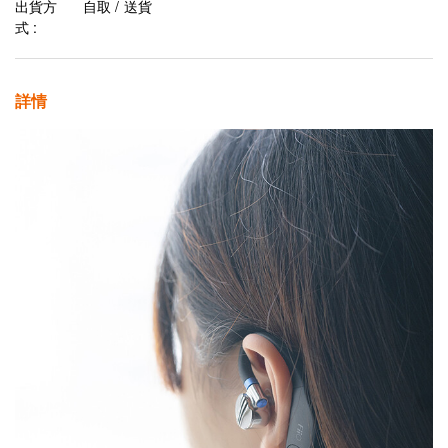
出貨方
自取 / 送貨
式 :
詳情