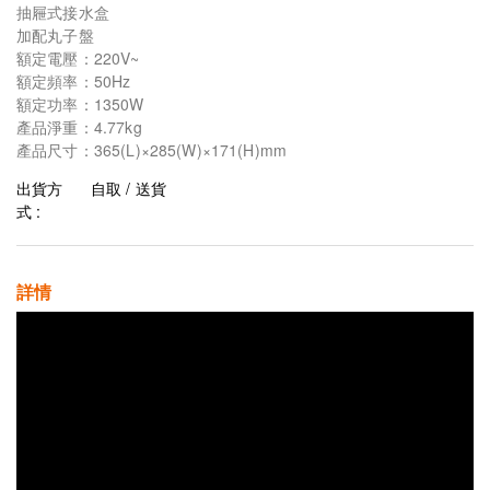
抽屜式接水盒
加配丸子盤
額定電壓：220V~
額定頻率：50Hz
額定功率：1350W
產品淨重：4.77kg
產品尺寸：365(L)×285(W)×171(H)mm
出貨方
自取 / 送貨
式 :
詳情