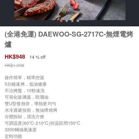
(全港免運) DAEWOO-SG-2717C-無煙電烤
爐
HK$
948
14 % off
HK$
1,098
操作簡單，精準控溫
5分鐘速烤，低油健康
不沾烤盤，10秒速洗
可視化玻璃蓋，防濺油
雙U型發熱管，導熱更均勻
水冷過濾技術，無油煙燒烤
分體拆卸，清洗方便
可調温度(60℃-210℃)控温區間150℃
3200轉抽風速度
定時功能