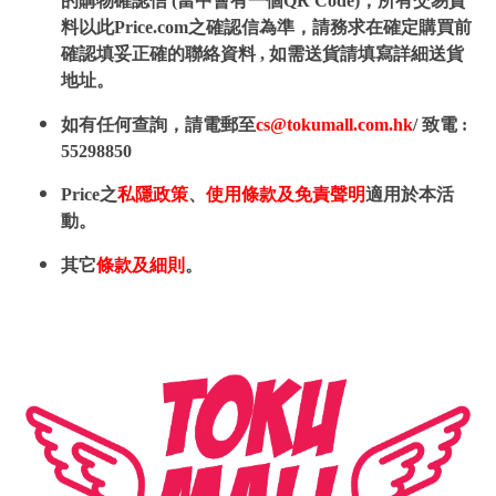
的購物確認信 (當中會有一個QR Code)，所有交易資
料以此Price.com之確認信為準，請務求在確定購買前
確認填妥正確的聯絡資料 , 如需送貨請填寫詳細送貨
地址。
如有任何查詢，請電郵至
cs@tokumall.com.hk
/ 致電 :
55298850
Price之
私隱政策
、
使用條款及免責聲明
適用於本活
動。
其它
條款及細則
。