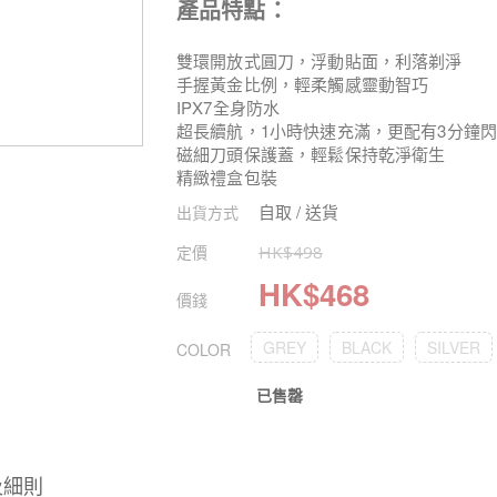
產品特點：
雙環開放式圓刀，浮動貼面，利落剃淨
手握黃金比例，輕柔觸感靈動智巧
IPX7全身防水
超長續航，1小時快速充滿，更配有3分鐘
磁細刀頭保護蓋，輕鬆保持乾淨衛生
精緻禮盒包裝
自取 / 送貨
出貨方式
定價
HK$
498
HK$
468
價錢
GREY
BLACK
SILVER
COLOR
已售罄
及細則