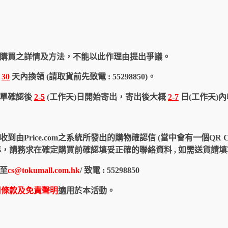
購買之詳情及方法，不能以此作理由提出爭議。
於
30
天內換領 (請取貨前先致電 : 55298850)。
訂單確認後
2-5
(工作天)日開始寄出，寄出後大概
2-7
日(工作天)
由Price.com之系統所發出的購物確認信 (當中會有一個QR 
認信為準，請務求在確定購買前確認填妥正確的聯絡資料 , 如需送貨
至
cs@tokumall.com.hk
/ 致電 : 55298850
用條款及免責聲明
適用於本活動。