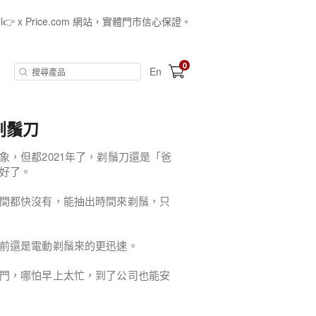
all👉 x Price.com 網站，實體門市信心保證。
0
En
動剃鬚刀
，但都2021年了，剃鬚刀還是「爸
好了。
間都快沒有，能抽出時間來剃鬚，只
前還是電動剃鬚來的更迅速。
門，哪怕早上太忙，到了公司也能安