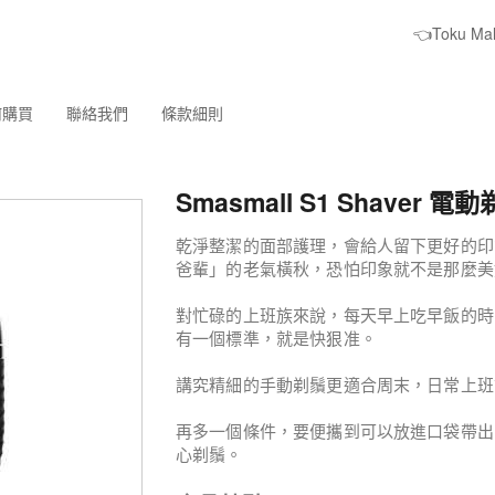
👈Toku M
何購買
聯絡我們
條款細則
Smasmall S1 Shaver 電
乾淨整潔的面部護理，會給人留下更好的印象
爸輩」的老氣橫秋，恐怕印象就不是那麼美
對忙碌的上班族來說，每天早上吃早飯的時
有一個標準，就是快狠准。
講究精細的手動剃鬚更適合周末，日常上班
再多一個條件，要便攜到可以放進口袋帶出
心剃鬚。