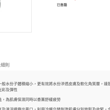
已售罄
及細則
一般水份子體積縮小，更有效將水份滲透皮膚及軟化角質層，達
光彩及彈性
能，為肌膚保濕同時以香薰舒緩疲勞
氣及清涼噴霧出風口，利用冷暖交替刺激肌膚分別放鬆及收緊，