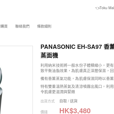
👈Toku M
何購買
聯絡我們
條款細則
PANASONIC EH-SA97
蒸面機
利用納米技術將一般水份子體積縮小，更有
致平衡油脂效果，為肌膚真正深層保濕，回
備有香薰蒸氣功能，為肌膚保濕同時以香薰
特有雙重溫熱蒸氣及清涼噴霧出風口，利用
令肌膚更滋潤與緊緻
自取 / 送貨
出貨方式
HK$
3,480
價錢