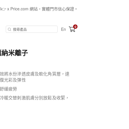
all👉 x Price.com 網站，實體門市信心保證。
0
En
 香薰納米離子
效將水份滲透皮膚及軟化角質層，達
復光彩及彈性
舒緩疲勞
冷暖交替刺激肌膚分別放鬆及收緊，