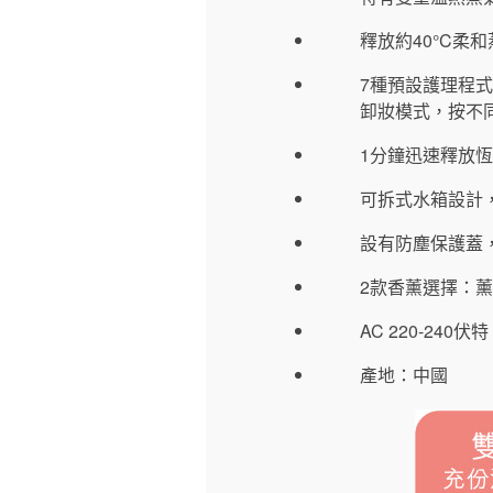
釋放約40°C
7種預設護理程
卸妝模式，按不
1分鐘迅速釋放
可拆式水箱設計
設有防塵保護蓋
2款香薰選擇：薰衣
AC 220-240伏特
產地：中國