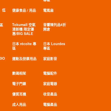
」低
健康食品 / 用品
電風扇
Tokumall 空氣
音響陳列品4折
專區
清新機 限定優
開倉
惠/BIG SALE
日本 récolte 專
日本 Lourdes
區
專區
DIO
運動及按摩用品
家庭影音
數碼相架
電腦配件
電子門鎖
家庭電器
優質耳機
收音產品
成人用品
電腦產品