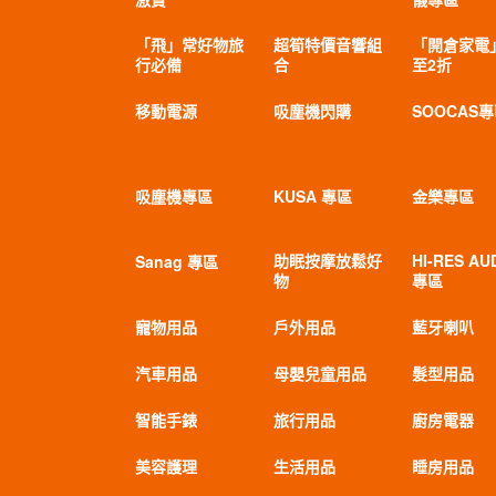
「飛」常好物旅
超筍特價音響組
「開倉家電
行必備
合
至2折
移動電源
吸塵機閃購
SOOCAS
吸塵機專區
KUSA 專區
金樂專區
助眠按摩放鬆好
HI-RES AU
Sanag 專區
物
專區
寵物用品
戶外用品
藍牙喇叭
汽車用品
母嬰兒童用品
髮型用品
智能手錶
旅行用品
廚房電器
美容護理
生活用品
睡房用品