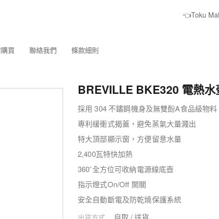
👈Toku M
何購買
聯絡我們
條款細則
BREVILLE BKE320 電熱
採用 304 不鏽鋼機身及無雙酚A食品級物料
專利緩衝式揭蓋，避免蒸氣大量濺出
特大頂部顯示窗，方便留意水量
2,400瓦特快加熱
360˚全方位可收納電源線底壺
指示燈式On/Off 開關
安全自動斷電及防乾燒保護系統
自取 / 送貨
出貨方式