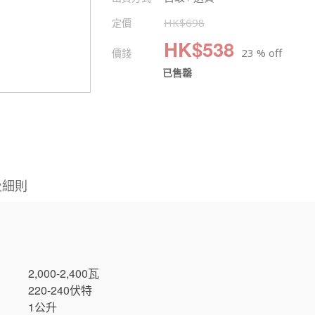
定價
HK$
698
HK$
538
價錢
23 % off
已售罄
及細則
2,000-2,400瓦
220-240伏特
1公升