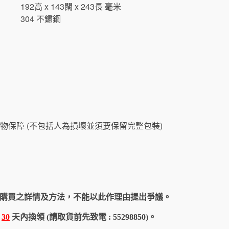
192高 x 143闊 x 243長 毫米
304 不鏽鋼
物保障 (不包括人為損壞並須要保留完整包裝)
購買之詳情及方法，不能以此作理由提出爭議。
於
30
天內換領 (請取貨前先致電 : 55298850)。