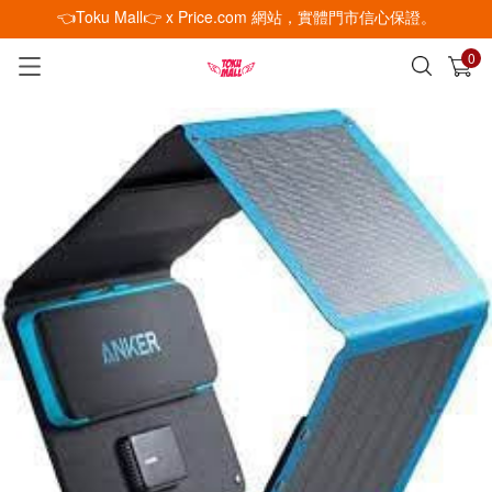
👈Toku Mall👉 x Price.com 網站，實體門市信心保證。
0
已加入購物車
查看