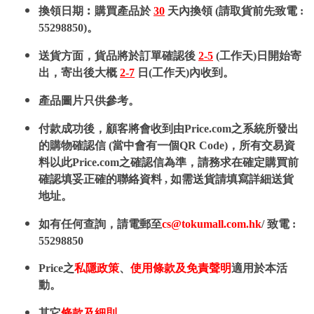
換領日期︰購買產品於
30
天內換領 (請取貨前先致電 :
55298850)。
送貨方面，貨品將於訂單確認後
2-5
(工作天)日開始寄
出，寄出後大概
2-7
日(工作天)內收到。
產品圖片只供參考。
付款成功後，顧客將會收到由Price.com之系統所發出
的購物確認信 (當中會有一個QR Code)，所有交易資
料以此Price.com之確認信為準，請務求在確定購買前
確認填妥正確的聯絡資料 , 如需送貨請填寫詳細送貨
地址。
如有任何查詢，請電郵至
cs@tokumall.com.hk
/ 致電 :
55298850
Price之
私隱政策
、
使用條款及免責聲明
適用於本活
動。
其它
條款及細則
。