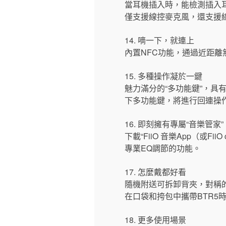
當耳機插入時，能檢測插入
僅支援線控麥克風，還支援
14. 嘀一下，就連上
內置NFC功能，通過近距離
15. 多種操作凝於一鍵
魅力滿分的“多功能鍵”，具有
下多功能鍵，將進行回連操
16. 即刻擁有專屬“音樂管家”
下載“FiiO 音樂App（或F
專業EQ調節的功能。
17. 怎麼戴都好看
隨機附送可拆卸背夾，對稱的
在口袋和挎包中攜帶BTR5
18. 更多使用場景