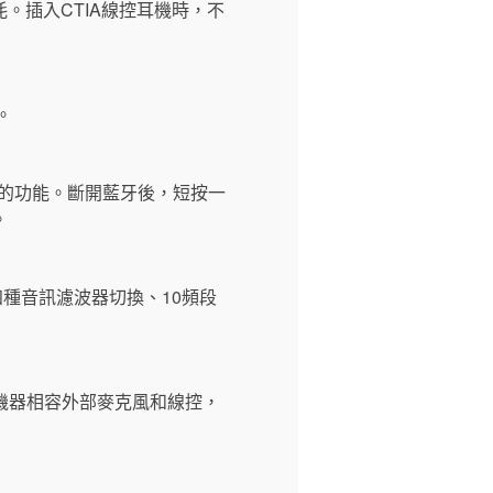
。插入CTIA線控耳機時，不
。
助手的功能。斷開藍牙後，短按一
。
平衡、四種音訊濾波器切換、10頻段
機器相容外部麥克風和線控，