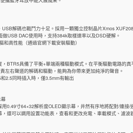
在便攜藍牙耳放中能大展風采。
SB解碼也戰鬥力十足。採用一顆獨立控制晶片Xmos XUF208，
面做USB DAC使用時，支持384k取樣速率以及DSD硬解。
，免驅和高性能（通過官網下載安裝驅動）
度，BTR5具備了平衡+單端兩種驅動模式。在平衡驅動電路的
負責左右聲道的解碼和驅動，能夠為你帶來更加純淨的聲音。
和2.5同時插入時，僅3.5mm有輸出
示幕
0.49寸64×32解析度OLED顯示幕，井然有序地將配對/連接/
幕，還可以調用設置功能表，查看和更改充電、車載模式、濾波器