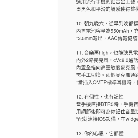
選用流行手機的鋁合金工藝
墨黑色和平滑的觸感使得整
10. 朝九晚六，從早到晚都
內置電池容量為550mAh，
*3.5mm輸出，AAC傳輸協
11. 音樂再high，也能聽見電
內外2路麥克風，cVc8.0通
內置全指向高靈敏度麥克風，
需手工切換。兩個麥克風通
*當插入OMTP標準耳機時
12. 有個性，也有記性
當手機連接BTR5時，手機
用調節後即可為你記住音量
*配對連接IOS設備，在widg
13. 你的心思，它都懂