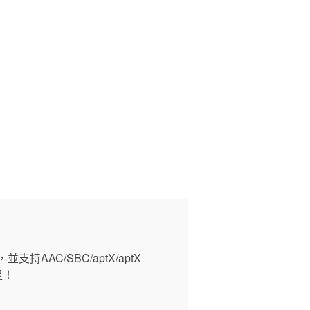
持AAC/SBC/aptX/aptX
足！