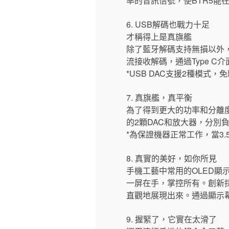
率的音訊信號，使BTR5能
6. USB解碼也戰力十足
才稱得上是真旗艦
除了藍牙解碼支持無損以外，U
流接收解碼，通過Type C介
*USB DAC支援2種模式
7. 真旗艦，真平衡
為了得到更大的功率和分離
的2顆DAC和放大器，分別
*為保證機器正常工作，當3.5
8. 真實的美好，如你所見
手機工藝中常用的OLED顯
一屏在手，掌控所有。創新採用
直觀地展現出來。通過顯示
9. 握緊了，它實在太滑了