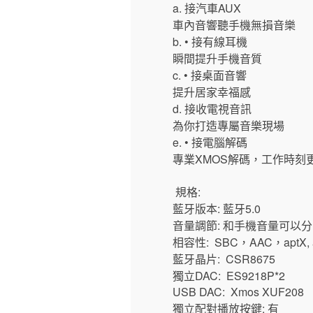
a. 接汽車AUX
車內音響聽手機無損音樂
b. • 接有線耳機
瞬間提升手機音質
c. • 接桌面音響
提升居家幸福感
d. 接收電視音訊
為你打造專屬音樂現場
e. • 接電腦解碼
專業XMOS解碼，工作時刻
規格:
藍牙版本: 藍牙5.0
音量調節: 和手機音量可以
相容性: SBC，AAC，aptX, ap
藍牙晶片: CSR8675
獨立DAC: ES9218P*2
USB DAC: Xmos XUF208
獨立配對播放按鍵: 有