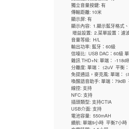
獨立音量按鍵: 有
傳輸距離: 10米
顯示屏: 有
顯示內容: 1.顯示藍牙格式
增益設置: 2.菜單設置：濾
音量等級: H/L
輸出功率: 藍牙：60級
信噪比: USB DAC：60級 
雜訊 THD+N: 單端： -118
分離度: 單端： ≤2uV 平衡：
免提通話，麥克風: 單端： ≤0.0
喚醒語音助手: 單端：79dB 
線控: 支持
NFC: 支持
插頭類型: 支持CTIA
USB介面: 支持
電池容量: 550mAH
續航: 單端9小時 平衡7小時