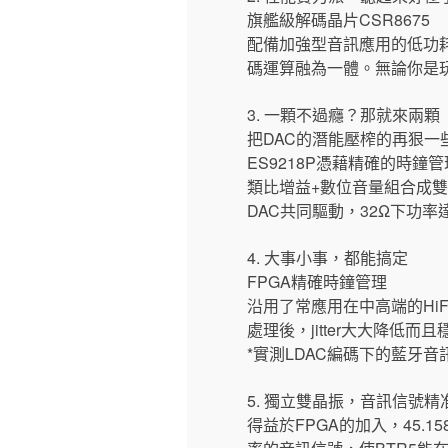
旗艦級解碼晶片CSR8675
配備加強型音訊應用的低功耗藍
碼運算融為一體。無論你是
3. 一顆不過癮？那就來兩顆
把DAC的潛能壓榨的再狠一
ES9218P憑藉精確的時鐘
類比增益+數位音量組合成
DAC共同驅動，32Ω下功率達
4. 大事小事，都能搞定
FPGA精確時鐘管理
沿用了常應用在中高端的Hi
處理後，jitter大大降
*實測LDAC編碼下的藍牙
5. 獨立雙晶振，音訊信號精
得益於FPGA的加入，45.