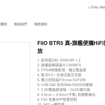
👈Toku M
何購買
聯絡我們
條款細則
FiiO BTR5 真•旗艦便攜Hi
放
1. 高性能DAC ES9218P x 2
2. 旗艦級解碼晶片CSR8675
3. FPGA時鐘管理，獨立雙晶振
4. 藍牙5.0，全格式藍牙支援
5. 獨立控制晶片Xmos XUF208
6. USB DAC支持384k/DSD256硬解
7. 2.5D雙曲面玻璃，OLED顯示幕
8. 3.5mm + 2.5mm(平衡) 耳機雙輸出
9. FiiO 音樂APP智慧控制
10. NFC一觸即連