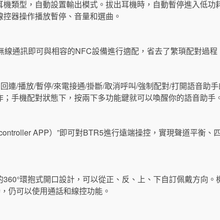
耳機類型，自動設置輸出模式。拔出耳機時，自動暫停進入低功耗
線控器操作播放暫停、音量和選曲。
無線通訊即可與相容的NFC設備進行適配，省去了繁瑣配對過程
回連/播放/暫停/來電接通/掛斷/取消呼叫/強制配對/打開語音
作；手機配對狀態下，按兩下多功能鍵就可以喚醒你的語音助手
iiO controller APP）”即可對BTR5進行遠端操控，實現聲道
360°環抱式開口設計，可以從正、反、上、下自訂佩戴方向。
時，仍可以使用通話和線控功能。