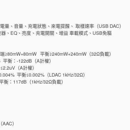
、電量、音量、充電狀態、來電提醒、 取樣速率（USB DAC）
波器、EQ、亮度、充電開關、增益 車載模式、USB免驅
單端≥80mW+80mW 平衡≥240mW+240mW（32Ω負載）
dB 平衡：-122dB（A計權）
≤2.2uV（A計權）
04% 平衡≤0.002%（LDAC 1kHz/32Ω）
平衡：117dB（1kHz/32Ω負載）
（AAC）