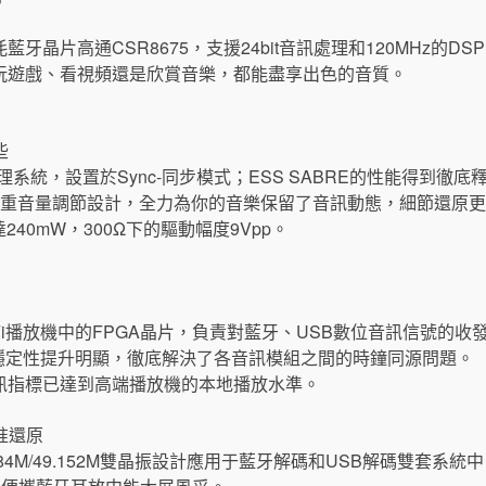
牙晶片高通CSR8675，支援24bit音訊處理和120MHz的D
玩遊戲、看視頻還是欣賞音樂，都能盡享出色的音質。
些
管理系統，設置於Sync-同步模式；ESS SABRE的性能得到
雙重音量調節設計，全力為你的音樂保留了音訊動態，細節還原
240mW，300Ω下的驅動幅度9Vpp。
Fi播放機中的FPGA晶片，負責對藍牙、USB數位音訊信號的
低而且穩定性提升明顯，徹底解決了各音訊模組之間的時鐘同源問題。
音訊指標已達到高端播放機的本地播放水準。
准還原
1584M/49.152M雙晶振設計應用于藍牙解碼和USB解碼雙套