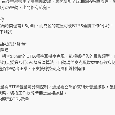
，前後螢幕選用了雙曲面玻璃，表面增加了疏油層防指紋處理，
機小巧靈動，出門倍有范兒。
撐你
充滿時間僅需1.5小時，而充盈的電量可使BTR5連續工作9小時！
議下測試
話裡的那聲“hi”
話降噪
相容3.5mm的CTIA標準耳機麥克風，能根據插入的耳機類型
路均支援第八代cVc降噪演算法，自動調節麥克風增益並有效抑
，僅保證輸出正常，不支援線控麥克風和線控操作
音量與BTR5音量可分開控制，通過獨立調節來細分音量級數，
狀態，切換工作狀態時無需重複調整。
et顯示BTR5電量