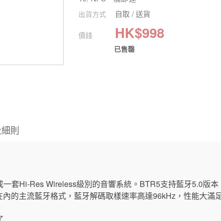
自取 / 送貨
出貨方式
HK$
998
價錢
已售罄
及細則
i-Res Wireless級別的音響系統。BTR5支持藍牙5.0版本，並支
 HD/LDAC在內的主流藍牙格式，藍牙解碼取樣速率高達96kHz，性能大滿
了