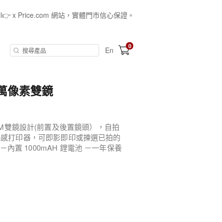
all👉 x Price.com 網站，實體門市信心保證。
0
En
1200萬像素雙鏡
12M雙鏡設計(前置及後置鏡頭），自拍
內置黑白熱感打印器，可即影即印或揀選已拍的
 －內置 1000mAH 鋰電池 －一年保養