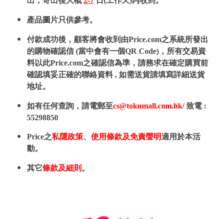
出，寄出後大概
2-7
日(工作天)內收到。
產品圖片只供參考。
付款成功後，顧客將會收到由Price.com之系統所發出
的購物確認信 (當中會有一個QR Code)，所有交易資
料以此Price.com之確認信為準，請務求在確定購買前
確認填妥正確的聯絡資料 , 如需送貨請填寫詳細送貨
地址。
如有任何查詢，請電郵至
cs@tokumall.com.hk
/ 致電 :
55298850
Price之
私隱政策
、
使用條款及免責聲明
適用於本活
動。
其它
條款及細則
。