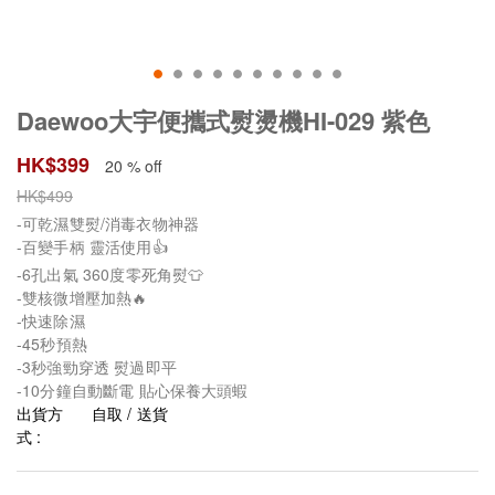
Daewoo大宇便攜式熨燙機HI-029​ 紫色
HK$
399
20 % off
HK$
499
-可乾濕雙熨/消毒衣物神器​
-百變手柄 靈活使用👍​
-6孔出氣 360度零死角熨👕​
-雙核微增壓加熱🔥​
-快速除濕 ​
-45秒預熱 ​
-3秒強勁穿透 熨過即平​
-10分鐘自動斷電 貼心保養大頭蝦​
出貨方
自取 / 送貨
式 :