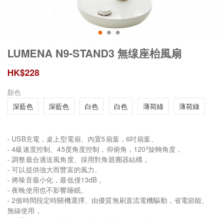
LUMENA N9-STAND3 無缐座枱風扇
HK$
228
顏色
深藍色
深藍色
白色
白色
薄荷綠
薄荷綠
- USB充電，桌上型電扇、內置5扇葉，6吋扇葉、
- 4級速度控制、45度角度控制，仰俯角，120º旋轉角度，
- 調整最合適送風角度、採用對角迴圈器結構，
- 可以提供強大而豐富的風力、
- 將噪音最小化，最低僅13dB，
- 夜晚使用也不影響睡眠、
- 2個時間段定時關機選擇、由優質無刷直流電機驅動，省電節能、
無線使用，