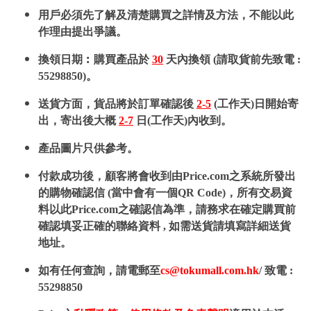
用戶必須先了解及清楚購買之詳情及方法，不能以此
作理由提出爭議。
換領日期︰購買產品於
30
天內換領 (請取貨前先致電 :
55298850)。
送貨方面，貨品將於訂單確認後
2-5
(工作天)日開始寄
出，寄出後大概
2-7
日(工作天)內收到。
產品圖片只供參考。
付款成功後，顧客將會收到由Price.com之系統所發出
的購物確認信 (當中會有一個QR Code)，所有交易資
料以此Price.com之確認信為準，請務求在確定購買前
確認填妥正確的聯絡資料 , 如需送貨請填寫詳細送貨
地址。
如有任何查詢，請電郵至
cs@tokumall.com.hk
/ 致電 :
55298850