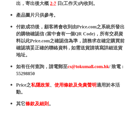
出，寄出後大概
2-7
日(工作天)內收到。
產品圖片只供參考。
付款成功後，顧客將會收到由Price.com之系統所發出
的購物確認信 (當中會有一個QR Code)，所有交易資
料以此Price.com之確認信為準，請務求在確定購買前
確認填妥正確的聯絡資料 , 如需送貨請填寫詳細送貨
地址。
如有任何查詢，請電郵至
cs@tokumall.com.hk
/ 致電 :
55298850
Price之
私隱政策
、
使用條款及免責聲明
適用於本活
動。
其它
條款及細則
。