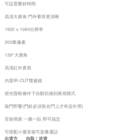
可設置響鈴時間
高清大廣角 門外看得更清晰
1920 x 1080分辨率
200萬像素
139°大廣角
高清紅外夜視
內置IR-CUT雙濾鏡
燈光昏暗條件下自動切換到夜視模式
敲門即響(門鈴必須裝在門上才有這作用)
安裝簡易 一撕一貼 即可搞定
可搭配小愛音箱可直播通話
出貨方
自取 / 送貨