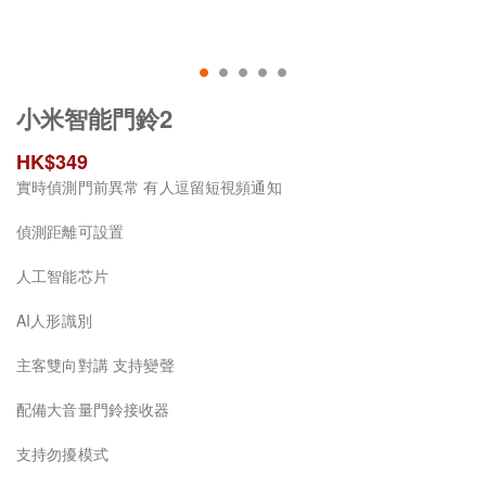
小米智能門鈴2
HK$
349
實時偵測門前異常 有人逗留短視頻通知
偵測距離可設置
人工智能芯片
AI人形識別
主客雙向對講 支持變聲
配備大音量門鈴接收器
支持勿擾模式