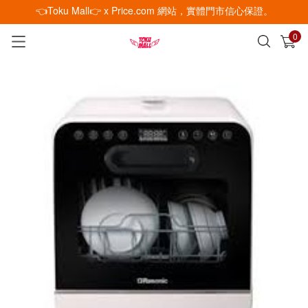
👈Toku Mall👉 x Price.com 網站，實體門市信心保證。
0
已加入購物車
查看