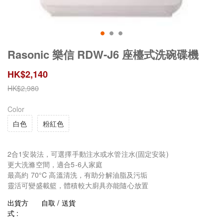
Rasonic 樂信 RDW-J6 座檯式洗碗碟機
HK$
2,140
HK$
2,980
Color
白色
粉紅色
2合1安裝法，可選擇手動注水或水管注水(固定安裝)
更大洗滌空間，適合5-6人家庭
最高約 70°C 高溫清洗，有助分解油脂及污垢
靈活可變盛載籃，體積較大廚具亦能隨心放置
出貨方
自取 / 送貨
式 :