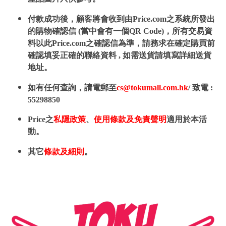
付款成功後，顧客將會收到由Price.com之系統所發出
的購物確認信 (當中會有一個QR Code)，所有交易資
料以此Price.com之確認信為準，請務求在確定購買前
確認填妥正確的聯絡資料 , 如需送貨請填寫詳細送貨
地址。
如有任何查詢，請電郵至
cs@tokumall.com.hk
/ 致電 :
55298850
Price之
私隱政策
、
使用條款及免責聲明
適用於本活
動。
其它
條款及細則
。