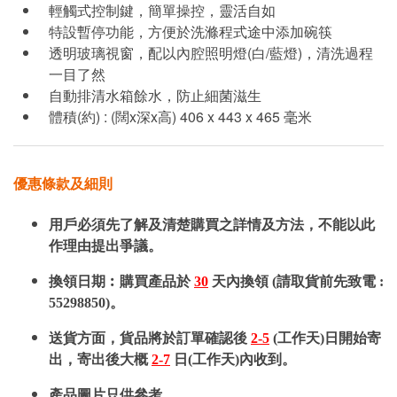
輕觸式控制鍵，簡單操控，靈活自如
特設暫停功能，方便於洗滌程式途中添加碗筷
透明玻璃視窗，配以內腔照明燈(白/藍燈)，清洗過程
一目了然
自動排清水箱餘水，防止細菌滋生
體積(約) : (闊x深x高) 406 x 443 x 465 毫米
優惠條款及細則
用戶必須先了解及清楚購買之詳情及方法，不能以此
作理由提出爭議。
換領日期︰購買產品於
30
天內換領 (請取貨前先致電 :
55298850)。
送貨方面，貨品將於訂單確認後
2-5
(工作天)日開始寄
出，寄出後大概
2-7
日(工作天)內收到。
產品圖片只供參考。