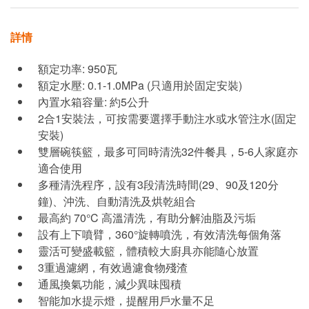
詳情
額定功率: 950瓦
額定水壓: 0.1-1.0MPa (只適用於固定安裝)
內置水箱容量: 約5公升
2合1安裝法，可按需要選擇手動注水或水管注水(固定
安裝)
雙層碗筷籃，最多可同時清洗32件餐具，5-6人家庭亦
適合使用
多種清洗程序，設有3段清洗時間(29、90及120分
鐘)、沖洗、自動清洗及烘乾組合
最高約 70°C 高溫清洗，有助分解油脂及污垢
設有上下噴臂，360°旋轉噴洗，有效清洗每個角落
靈活可變盛載籃，體積較大廚具亦能隨心放置
3重過濾網，有效過濾食物殘渣
通風換氣功能，減少異味囤積
智能加水提示燈，提醒用戶水量不足