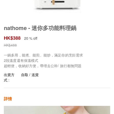
nathome - 迷你多功能料理鍋
HK$
388
20 % off
HK$
488
一鍋多用，能煮、能煎、能炒，滿足你的烹飪需求
2段溫度還有保溫模式
超輕便，收納好方便，帶埋去公幹/ 旅行都無問題
出貨方
自取 / 送貨
式 :
詳情