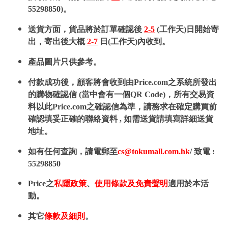
55298850)。
送貨方面，貨品將於訂單確認後
2-5
(工作天)日開始寄
出，寄出後大概
2-7
日(工作天)內收到。
產品圖片只供參考。
付款成功後，顧客將會收到由Price.com之系統所發出
的購物確認信 (當中會有一個QR Code)，所有交易資
料以此Price.com之確認信為準，請務求在確定購買前
確認填妥正確的聯絡資料 , 如需送貨請填寫詳細送貨
地址。
如有任何查詢，請電郵至
cs@tokumall.com.hk
/ 致電 :
55298850
Price之
私隱政策
、
使用條款及免責聲明
適用於本活
動。
其它
條款及細則
。