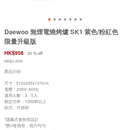
Daewoo 無煙電燒烤爐 SK1 紫色/粉紅色
限量升級版
HK$
958
31 % off
HK$
1,398
產品介紹
尺寸 : 510x305x137mm
電壓：220V~50Hz
適用人數：3 - 5人
額定功率：1200W以上
款式：可拆卸
*隱藏式發熱管設計
*雙U發熱管，熱力均勻