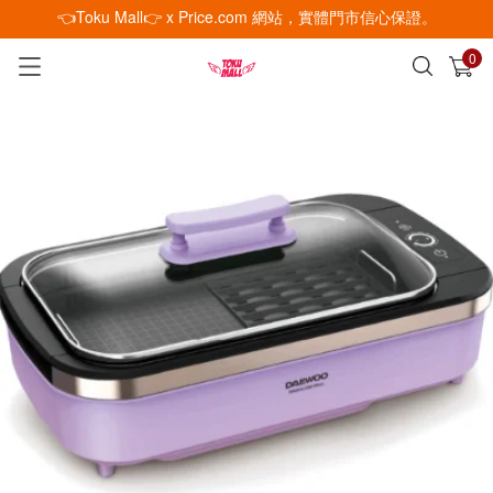
👈Toku Mall👉 x Price.com 網站，實體門市信心保證。
0
已加入購物車
查看