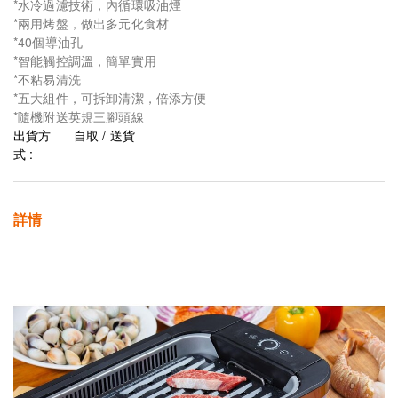
*水冷過濾技術，內循環吸油煙
*兩用烤盤，做出多元化食材
*40個導油孔
*智能觸控調溫，簡單實用
*不粘易清洗
*五大組件，可拆卸清潔，倍添方便
*隨機附送英規三腳頭線
出貨方
自取 / 送貨
式 :
詳情