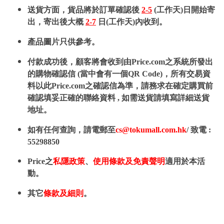
送貨方面，貨品將於訂單確認後
2-5
(工作天)日開始寄
出，寄出後大概
2-7
日(工作天)內收到。
產品圖片只供參考。
付款成功後，顧客將會收到由Price.com之系統所發出
的購物確認信 (當中會有一個QR Code)，所有交易資
料以此Price.com之確認信為準，請務求在確定購買前
確認填妥正確的聯絡資料 , 如需送貨請填寫詳細送貨
地址。
如有任何查詢，請電郵至
cs@tokumall.com.hk
/ 致電 :
55298850
Price之
私隱政策
、
使用條款及免責聲明
適用於本活
動。
其它
條款及細則
。