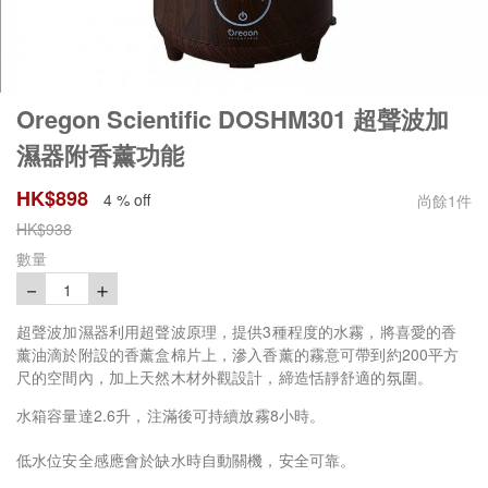
Oregon Scientific DOSHM301 超聲波加
濕器附香薰功能
HK$
898
4 % off
尚餘
1
件
HK$
938
數量
－
＋
1
超聲波加濕器利用超聲波原理，提供3種程度的水霧，將喜愛的香
薰油滴於附設的香薰盒棉片上，滲入香薰的霧意可帶到約200平方
尺的空間內，加上天然木材外觀設計，締造恬靜舒適的氛圍。
水箱容量達2.6升，注滿後可持續放霧8小時。
低水位安全感應會於缺水時自動關機，安全可靠。