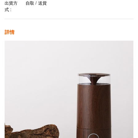
出貨方
自取 / 送貨
式 :
詳情