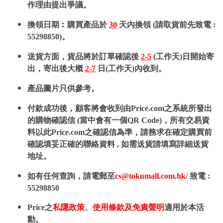
作理由提出爭議。
換領日期︰購買產品於
30
天內換領 (請取貨前先致電 :
55298850)。
送貨方面，貨品將於訂單確認後
2-5
(工作天)日開始寄
出，寄出後大概
2-7
日(工作天)內收到。
產品圖片只供參考。
付款成功後，顧客將會收到由Price.com之系統所發出
的購物確認信 (當中會有一個QR Code)，所有交易資
料以此Price.com之確認信為準，請務求在確定購買前
確認填妥正確的聯絡資料 , 如需送貨請填寫詳細送貨
地址。
如有任何查詢，請電郵至
cs@tokumall.com.hk
/ 致電 :
55298850
Price之
私隱政策
、
使用條款及免責聲明
適用於本活
動。