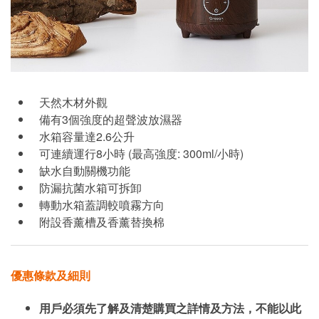
天然木材外觀
備有3個強度的超聲波放濕器
水箱容量達2.6公升
可連續運行8小時 (最高強度: 300ml/小時)
缺水自動關機功能
防漏抗菌水箱可拆卸
轉動水箱蓋調較噴霧方向
附設香薰槽及香薰替換棉
優惠條款及細則
用戶必須先了解及清楚購買之詳情及方法，不能以此